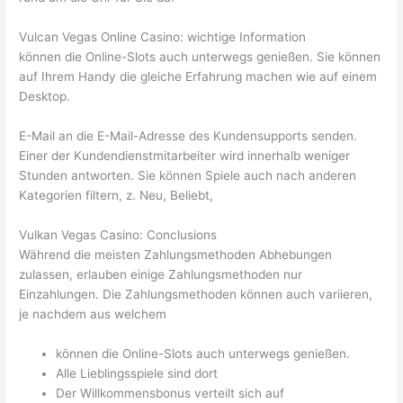
Vulcan Vegas Online Casino: wichtige Information
können die Online-Slots auch unterwegs genießen. Sie können
auf Ihrem Handy die gleiche Erfahrung machen wie auf einem
Desktop.
E-Mail an die E-Mail-Adresse des Kundensupports senden.
Einer der Kundendienstmitarbeiter wird innerhalb weniger
Stunden antworten. Sie können Spiele auch nach anderen
Kategorien filtern, z. Neu, Beliebt,
Vulkan Vegas Casino: Conclusions
Während die meisten Zahlungsmethoden Abhebungen
zulassen, erlauben einige Zahlungsmethoden nur
Einzahlungen. Die Zahlungsmethoden können auch variieren,
je nachdem aus welchem
können die Online-Slots auch unterwegs genießen.
Alle Lieblingsspiele sind dort
Der Willkommensbonus verteilt sich auf