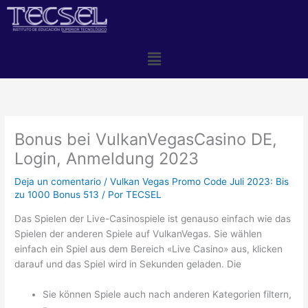
Ir
al
contenido
Menú
Bonus bei VulkanVegasCasino DE,
Login, Anmeldung 2023
Deja un comentario
/
Vulkan Vegas Promo Code Juli 2023: Bis
zu 1000 Bonus 513
/ Por
TECSEL
Das Spielen der Live-Casinospiele ist genauso einfach wie das
Spielen der anderen Spiele auf VulkanVegas. Sie wählen
einfach ein Spiel aus dem Bereich «Live Casino» aus, klicken
darauf und das Spiel wird in Sekunden geladen. Die
Sie können Spiele auch nach anderen Kategorien filtern,