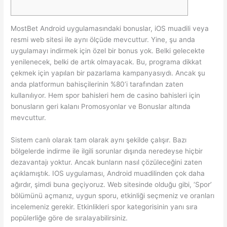
MostBet Android uygulamasındaki bonuslar, iOS muadili veya
resmi web sitesi ile aynı ölçüde mevcuttur. Yine, şu anda
uygulamayı indirmek için özel bir bonus yok. Belki gelecekte
yenilenecek, belki de artık olmayacak. Bu, programa dikkat
çekmek için yapılan bir pazarlama kampanyasıydı. Ancak şu
anda platformun bahisçilerinin %80’i tarafından zaten
kullanılıyor. Hem spor bahisleri hem de casino bahisleri için
bonusların geri kalanı Promosyonlar ve Bonuslar altında
mevcuttur.
Sistem canlı olarak tam olarak aynı şekilde çalışır. Bazı
bölgelerde indirme ile ilgili sorunlar dışında neredeyse hiçbir
dezavantajı yoktur. Ancak bunların nasıl çözüleceğini zaten
açıklamıştık. IOS uygulaması, Android muadilinden çok daha
ağırdır, şimdi buna geçiyoruz. Web sitesinde olduğu gibi, ‘Spor’
bölümünü açmanız, uygun sporu, etkinliği seçmeniz ve oranları
incelemeniz gerekir. Etkinlikleri spor kategorisinin yanı sıra
popülerliğe göre de sıralayabilirsiniz.