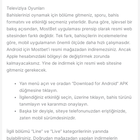
Televiziya Oyunları
Bahislerinizi oynamak için bölüme gitmeniz, sporu, bahis
formatını ve etkinliği seçmeniz yeterlidir. Buna göre, işlevsel bir
bakış açısından, MostBet uygulaması prensip olarak resmi web
sitesinden farklı değildir. Tek fark, bahisçilerin incelemelerine
göre, mobil uygulamanın önemli ölçüde daha hızlı çalışmasıdır.
Android için Mostbet’i resmi mağazadan indiremezsiniz. Ancak
Apple hesabınızdaki bölgeyi de değiştirmek zorunda
kalmayacaksınız. Yine de indirmek için resmi web sitesine
gitmeniz gerekecek.
Yan menü açın ve oradan “Download for Android” APK
düğmesine tıklayın.
İlgilendiğiniz etkinliği seçin, üzerine tıklayın, bahis türünü
tanımlayın ve kararımızı onaylayın.
Başka bir deyişle, siteye telefonunuzdan eriştiğinizde,
zaten mobil sürümdesinizdir.
İlgili bölümü “Line” ve “Live” kategorilerinin yanında
bulabilirsiniz. Doğrudan mağazadan yapılan indirmelerin