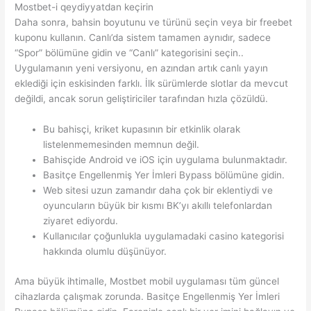
Mostbet-i qeydiyyatdan keçirin
Daha sonra, bahsin boyutunu ve türünü seçin veya bir freebet
kuponu kullanın. Canlı’da sistem tamamen aynıdır, sadece
“Spor” bölümüne gidin ve “Canlı” kategorisini seçin..
Uygulamanın yeni versiyonu, en azından artık canlı yayın
eklediği için eskisinden farklı. İlk sürümlerde slotlar da mevcut
değildi, ancak sorun geliştiriciler tarafından hızla çözüldü.
Bu bahisçi, kriket kupasının bir etkinlik olarak
listelenmemesinden memnun değil.
Bahisçide Android ve iOS için uygulama bulunmaktadır.
Basitçe Engellenmiş Yer İmleri Bypass bölümüne gidin.
Web sitesi uzun zamandır daha çok bir eklentiydi ve
oyuncuların büyük bir kısmı BK’yı akıllı telefonlardan
ziyaret ediyordu.
Kullanıcılar çoğunlukla uygulamadaki casino kategorisi
hakkında olumlu düşünüyor.
Ama büyük ihtimalle, Mostbet mobil uygulaması tüm güncel
cihazlarda çalışmak zorunda. Basitçe Engellenmiş Yer İmleri