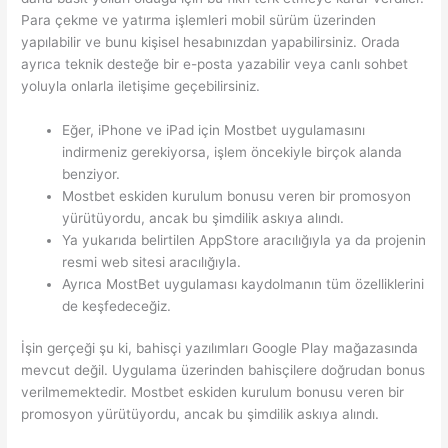
Para çekme ve yatırma işlemleri mobil sürüm üzerinden
yapılabilir ve bunu kişisel hesabınızdan yapabilirsiniz. Orada
ayrıca teknik desteğe bir e-posta yazabilir veya canlı sohbet
yoluyla onlarla iletişime geçebilirsiniz.
Eğer, iPhone ve iPad için Mostbet uygulamasını
indirmeniz gerekiyorsa, işlem öncekiyle birçok alanda
benziyor.
Mostbet eskiden kurulum bonusu veren bir promosyon
yürütüyordu, ancak bu şimdilik askıya alındı.
Ya yukarıda belirtilen AppStore aracılığıyla ya da projenin
resmi web sitesi aracılığıyla.
Ayrıca MostBet uygulaması kaydolmanın tüm özelliklerini
de keşfedeceğiz.
İşin gerçeği şu ki, bahisçi yazılımları Google Play mağazasında
mevcut değil. Uygulama üzerinden bahisçilere doğrudan bonus
verilmemektedir. Mostbet eskiden kurulum bonusu veren bir
promosyon yürütüyordu, ancak bu şimdilik askıya alındı.