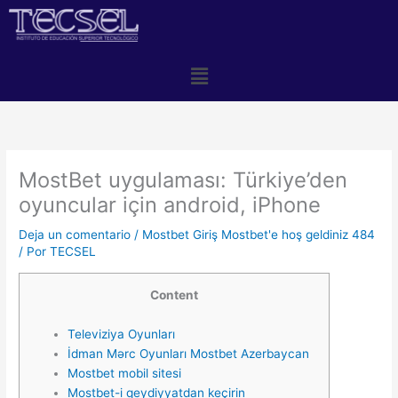
Ir
al
contenido
Menú
MostBet uygulaması: Türkiye’den
oyuncular için android, iPhone
Deja un comentario
/
Mostbet Giriş Mostbet'e hoş geldiniz 484
/ Por
TECSEL
Content
Televiziya Oyunları
İdman Mərc Oyunları Mostbet Azerbaycan
Mostbet mobil sitesi
Mostbet-i qeydiyyatdan keçirin