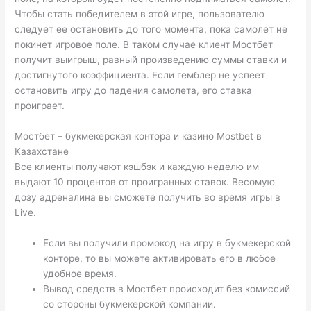
Чтобы стать победителем в этой игре, пользователю
следует ее остановить до того момента, пока самолет не
покинет игровое поле. В таком случае клиент Мостбет
получит выигрыш, равный произведению суммы ставки и
достигнутого коэффициента. Если гемблер не успеет
остановить игру до падения самолета, его ставка
проиграет.
Мостбет – букмекерская контора и казино Mostbet в
Казахстане
Все клиенты получают кэшбэк и каждую неделю им
выдают 10 процентов от проигранных ставок. Весомую
дозу адреналина вы сможете получить во время игры в
Live.
Если вы получили промокод на игру в букмекерской
конторе, то вы можете активировать его в любое
удобное время.
Вывод средств в Мостбет происходит без комиссий
со стороны букмекерской компании.