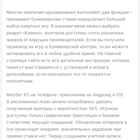
Многие компании одновременно выполняют две функции –
принимают букмекерские ставки ипредлагают большой
выбор азартных игр. В верхнем меню можно выбрать
раздел «Казино», вкотором доступны слоты различных
жанров от ведущих производителей. Если вы получили
промокод на игру в букмекерской конторе, то вы можете
активировать его в любое удобное время. На главной
странице сайта есть все детальные инструкции, которые
помогут вам справиться с установкой и игрой в
дальнейшем, если изначально что-то покажется
непонятным.
Мосбет КЗ на телефоне: приложение на Андроид и iOS
В рискованных играх можно попробовать удвоить
полученный выигрыш с вероятностью 50%. Игрокам
доступны только графические трансляции и базовая
статистика текущих поединков. Обновление котировок в
live происходит вовремя, значительных задержек при
приеме ставок нет. Перед созданием учетной записи