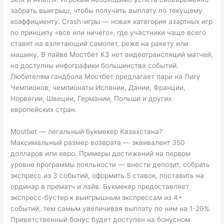
забрать выигрыш, чтобы получить выплату по текущему
коэффициенту. Crash-игры — новая категория азартных игр
по принципу «все или ничего», где участники чаще всего
ставят на взлетающий самолет, реже на ракету или
машину. В лайве Мостбет КЗ нет видеотрансляций матчей,
но доступны инфографики большинства событий.
Любителям гандбола Мостбет предлагает пари на Лигу
Чемпионов, чемпионаты Испании, Дании, Франции,
Норвегии, Швеции, Германии, Польши и других
европейских стран.
Mostbet — легальный букмекер Казахстана?
Максимальный размер возврата — эквивалент 350
долларов или евро. Примеры достижений на первом
уровне программы лояльности — внести депозит, собрать
экспресс из 3 событий, оформить 5 ставок, поставить на
ординар в прематч и лайв. Букмекер предоставляет
экспресс-бустер к выигрышным экспрессам из 4+
событий, тем самым увеличивая выплату по ним на 1-20%.
Приветственный бонус будет доступен на бонусном