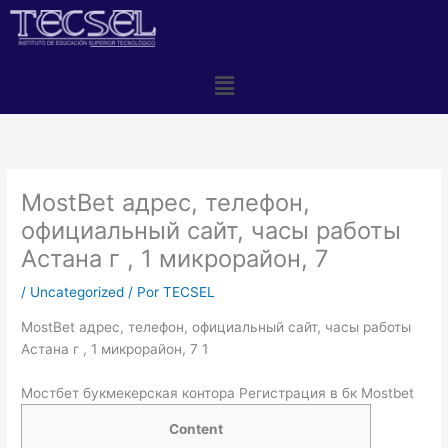
Ir
al
contenido
Menú
MostBet адрес, телефон,
официальный сайт, часы работы
Астана г , 1 микрорайон, 7
/
Uncategorized
/ Por
TECSEL
MostBet адрес, телефон, официальный сайт, часы работы
Астана г , 1 микрорайон, 7 1
Мостбет букмекерская контора Регистрация в бк Mostbet
Content