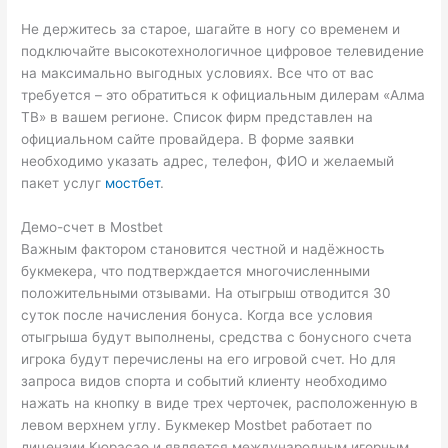
Не держитесь за старое, шагайте в ногу со временем и
подключайте высокотехнологичное цифровое телевидение
на максимально выгодных условиях. Все что от вас
требуется – это обратиться к официальным дилерам «Алма
ТВ» в вашем регионе. Список фирм представлен на
официальном сайте провайдера. В форме заявки
необходимо указать адрес, телефон, ФИО и желаемый
пакет услуг
мостбет
.
Демо-счет в Mostbet
Важным фактором становится честной и надёжность
букмекера, что подтверждается многочисленными
положительными отзывами. На отыгрыш отводится 30
суток после начисления бонуса. Когда все условия
отыгрыша будут выполнены, средства с бонусного счета
игрока будут перечислены на его игровой счет. Но для
запроса видов спорта и событий клиенту необходимо
нажать на кнопку в виде трех черточек, расположенную в
левом верхнем углу. Букмекер Mostbet работает по
лицензии Кюрасао и является международным игорным