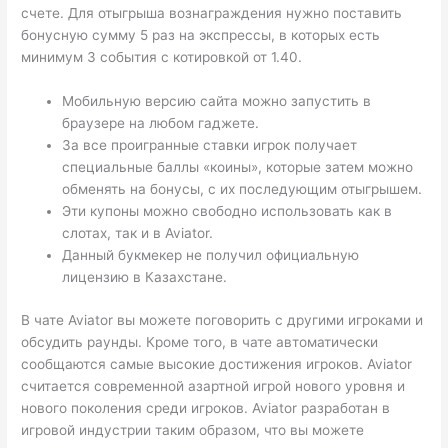
счете. Для отыгрыша вознаграждения нужно поставить
бонусную сумму 5 раз на экспрессы, в которых есть
минимум 3 события с котировкой от 1.40.
Мобильную версию сайта можно запустить в
браузере на любом гаджете.
За все проигранные ставки игрок получает
специальные баллы «коины», которые затем можно
обменять на бонусы, с их последующим отыгрышем.
Эти купоны можно свободно использовать как в
слотах, так и в Aviator.
Данный букмекер не получил официальную
лицензию в Казахстане.
В чате Aviator вы можете поговорить с другими игроками и
обсудить раунды. Кроме того, в чате автоматически
сообщаются самые высокие достижения игроков. Aviator
считается современной азартной игрой нового уровня и
нового поколения среди игроков. Aviator разработан в
игровой индустрии таким образом, что вы можете