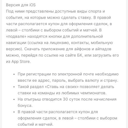
Версия для iOS
Под ними представлены доступные виды спорта и
события, на которые можно сделать ставку. В правой
части располагается купон для оформления сделок, в
левой – столбики с выбором событий и матчей. В
«подвале» находятся кнопки для дополнительной
навигации (ссылка на лицензию, контакты, мобильную
версию). Скачать приложение для айфонов и айпадов
можно, перейдя по ссылке на сайте БК, или загрузить его
из App Store.
При регистрации по электронной почте необходимо
ввести ее адрес, пароль, выбрать валюту и страну.
Такой раздел «Ставь на своих» позволяет делать
ставки на команды из любимых чемпионатов.
На отыгрыш отводится 30 суток после начисления
бонуса.
В правой части располагается купон для
оформления сделок, в левой – столбики с выбором
событий и матчей.