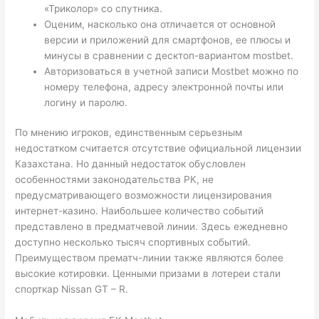
«Триколор» со спутника.
Оценим, насколько она отличается от основной
версии и приложений для смартфонов, ее плюсы и
минусы в сравнении с десктоп-вариантом mostbet.
Авторизоваться в учетной записи Mostbet можно по
номеру телефона, адресу электронной почты или
логину и паролю.
По мнению игроков, единственным серьезным
недостатком считается отсутствие официальной лицензии
Казахстана. Но данный недостаток обусловлен
особенностями законодательства РК, не
предусматривающего возможности лицензирования
интернет-казино. Наибольшее количество событий
представлено в предматчевой линии. Здесь ежедневно
доступно несколько тысяч спортивных событий.
Преимуществом прематч-линии также являются более
высокие котировки. Ценными призами в лотереи стали
спорткар Nissan GT – R.