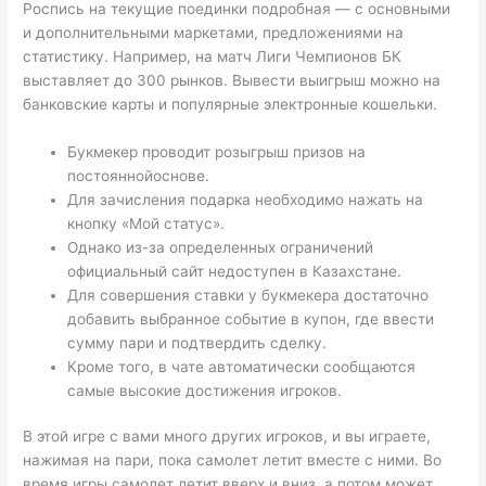
Роспись на текущие поединки подробная — с основными
и дополнительными маркетами, предложениями на
статистику. Например, на матч Лиги Чемпионов БК
выставляет до 300 рынков. Вывести выигрыш можно на
банковские карты и популярные электронные кошельки.
Букмекер проводит розыгрыш призов на
постояннойоснове.
Для зачисления подарка необходимо нажать на
кнопку «Мой статус».
Однако из-за определенных ограничений
официальный сайт недоступен в Казахстане.
Для совершения ставки у букмекера достаточно
добавить выбранное событие в купон, где ввести
сумму пари и подтвердить сделку.
Кроме того, в чате автоматически сообщаются
самые высокие достижения игроков.
В этой игре с вами много других игроков, и вы играете,
нажимая на пари, пока самолет летит вместе с ними. Во
время игры самолет летит вверх и вниз, а потом может