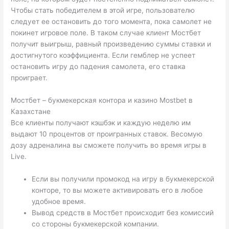
Чтобы стать победителем в этой игре, пользователю
следует ее остановить до того момента, пока самолет не
покинет игровое поле. В таком случае клиент Мостбет
получит выигрыш, равный произведению суммы ставки и
достигнутого коэффициента. Если гемблер не успеет
остановить игру до падения самолета, его ставка
проиграет.
Мостбет – букмекерская контора и казино Mostbet в
Казахстане
Все клиенты получают кэшбэк и каждую неделю им
выдают 10 процентов от проигранных ставок. Весомую
дозу адреналина вы сможете получить во время игры в
Live.
Если вы получили промокод на игру в букмекерской
конторе, то вы можете активировать его в любое
удобное время.
Вывод средств в Мостбет происходит без комиссий
со стороны букмекерской компании.