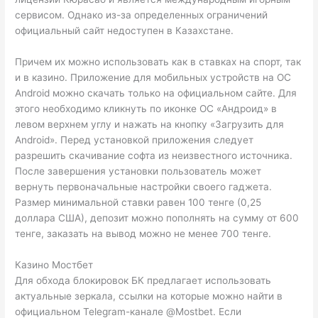
сервисом. Однако из-за определенных ограничений
официальный сайт недоступен в Казахстане.
Причем их можно использовать как в ставках на спорт, так
и в казино. Приложение для мобильных устройств на ОС
Android можно скачать только на официальном сайте. Для
этого необходимо кликнуть по иконке ОС «Андроид» в
левом верхнем углу и нажать на кнопку «Загрузить для
Android». Перед установкой приложения следует
разрешить скачивание софта из неизвестного источника.
После завершения установки пользователь может
вернуть первоначальные настройки своего гаджета.
Размер минимальной ставки равен 100 тенге (0,25
доллара США), депозит можно пополнять на сумму от 600
тенге, заказать на вывод можно не менее 700 тенге.
Казино Мостбет
Для обхода блокировок БК предлагает использовать
актуальные зеркала, ссылки на которые можно найти в
официальном Telegram-канале @Mostbet. Если