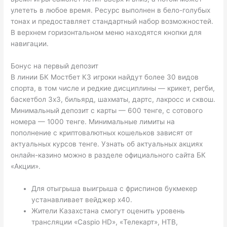
улететь в любое время. Ресурс выполнен в бело-голубых
тонах и предоставляет стандартный набор возможностей.
В верхнем горизонтальном меню находятся кнопки для
навигации.
Бонус на первый депозит
В линии БК Мостбет КЗ игроки найдут более 30 видов
спорта, в том числе и редкие дисциплины — крикет, регби,
баскетбол 3х3, бильярд, шахматы, дартс, лакросс и сквош.
Минимальный депозит с карты — 600 тенге, с сотового
номера — 1000 тенге. Минимальные лимиты на
пополнение с криптовалютных кошельков зависят от
актуальных курсов тенге. Узнать об актуальных акциях
онлайн-казино можно в разделе официального сайта БК
«Акции».
Для отыгрыша выигрыша с фриспинов букмекер
устанавливает вейджер х40.
Жители Казахстана смогут оценить уровень
трансляции «Caspio HD», «Телекарт», НТВ,