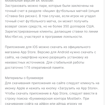
Мобильная версия БК Mostbet
Застраховать можно пари, которые были заключены на
точный счет в разделе «Акции» футбольных матчей (опция
«Ставка без риска»). В том случае, если игрок не угадал
точный счет футбольного матча, он может получить
возврат своих средств, но не более 350 долларов США.
Зарегистрированные клиенты, делающие ставки по линии
Мостбет.кз, участвуют в программе лояльности.
Приложение для iOS можно скачать из официального
магазина App Store. Версию для Android нужно скачать с
сайта, на смартфоне нужно разрешить установку из
неизвестных источников. Для стабильной работы
достаточно 1 Гб оперативной памяти.
Материалы о букмекере
Для скачивания приложения на сайте следует кликнуть на
иконку Apple и нажать на кнопку «Загрузить на App Store».
Чтобы скачать приложение в App Store, следует ввести в
строку поиска «Букмекерская контора Mostbet». При
скачивании софта на айфон или айпад игроку не