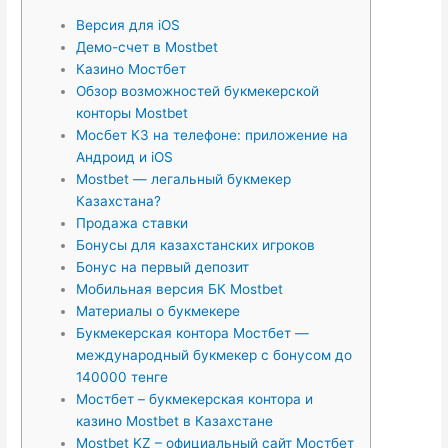
Версия для iOS
Демо-счет в Mostbet
Казино Мостбет
Обзор возможностей букмекерской
конторы Mostbet
Мосбет КЗ на телефоне: приложение на
Андроид и iOS
Mostbet — легальный букмекер
Казахстана?
Продажа ставки
Бонусы для казахстанских игроков
Бонус на первый депозит
Мобильная версия БК Mostbet
Материалы о букмекере
Букмекерская контора Мостбет —
международный букмекер с бонусом до
140000 тенге
Мостбет – букмекерская контора и
казино Mostbet в Казахстане
Mostbet KZ – официальный сайт Мостбет