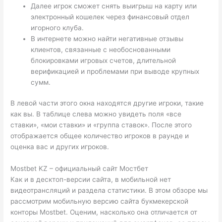
Далее игрок сможет снять выигрыш на карту или
электронный кошелек через финансовый отдел
игорного клуба.
В интернете можно найти негативные отзывы
клиентов, связанные с необоснованными
блокировками игровых счетов, длительной
верификацией и проблемами при выводе крупных
сумм.
В левой части этого окна находятся другие игроки, такие
как вы. В таблице слева можно увидеть поля «все
ставки», «мои ставки» и «группа ставок». После этого
отображается общее количество игроков в раунде и
оценка вас и других игроков.
Mostbet KZ – официальный сайт Мостбет
Как и в десктоп-версии сайта, в мобильной нет
видеотрансляций и раздела статистики. В этом обзоре мы
рассмотрим мобильную версию сайта букмекерской
конторы Mostbet. Оценим, насколько она отличается от