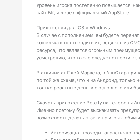
Уровень игрока постепенно повышается, на
сайт БК, и через официальный AppStore.
Приложения для iOS и Windows
В случае с пополнением, вы будете перенап
кошелька и подтвердить их, ведя код из С
ресурса, что является огромным преимуще
усмотрению, что также следует отнести к 
В отличии от Плей Маркета, в АппСтор прил
по той же схеме, что и на Андроид, только 
только реальные деньги с основного или бо
Скачать приложение Betcity на телефоны А
Именно поэтому будет выскакивать предупр
возможность делать ставки на игры любимых
Авторизация проходит аналогично пр