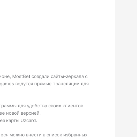
ионе, MostBet создали сайты-зеркала с
e-games ведутся прямые трансляции для
граммы для удобства своих клиентов.
ее новой версией.
ез карты Uzcard.
иеся можно внести в список избранных.