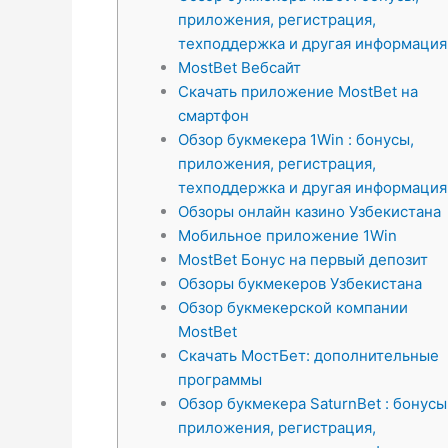
приложения, регистрация,
техподдержка и другая информация
MostBet Вебсайт
Скачать приложение MostBet на
смартфон
Обзор букмекера 1Win : бонусы,
приложения, регистрация,
техподдержка и другая информация
Обзоры онлайн казино Узбекистана
Мобильное приложение 1Win
MostBet Бонус на первый депозит
Обзоры букмекеров Узбекистана
Обзор букмекерской компании
MostBet
Скачать МостБет: дополнительные
программы
Обзор букмекера SaturnBet : бонусы
приложения, регистрация,