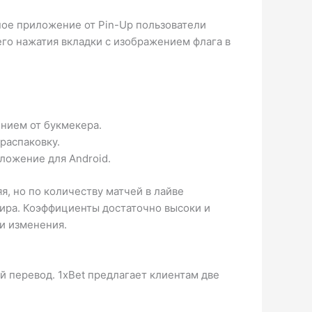
льное приложение от Pin-Up пользователи
го нажатия вкладки с изображением флага в
нием от букмекера.
распаковку.
ложение для Android.
я, но по количеству матчей в лайве
ира. Коэффициенты достаточно высоки и
ти изменения.
й перевод. 1xBet предлагает клиентам две