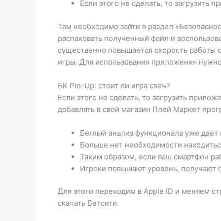
Если этого не сделать, то загрузить 
Там необходимо зайти в раздел «Безопасно
распаковать полученный файл и воспользов
существенно повышается скорость работы с 
игры. Для использования приложения нужно 
БК Pin-Up: стоит ли игра свеч?
Если этого не сделать, то загрузить прило
добавлять в свой магазин Плей Маркет прог
Беглый анализ функционала уже дает 
Больше нет необходимости находитьс
Таким образом, если ваш смартфон ра
Игроки повышают уровень, получают б
Для этого переходим в Apple ID и меняем с
скачать Бетсити.