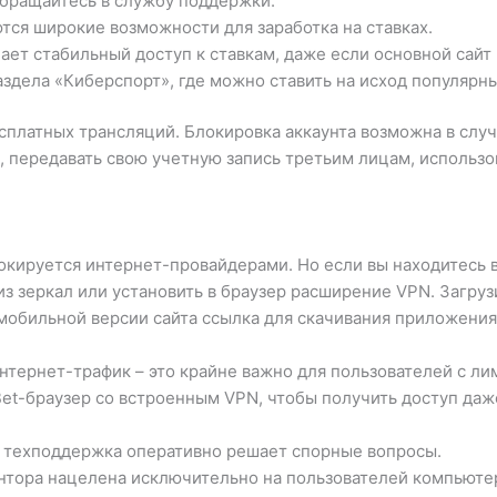
обращайтесь в службу поддержки.
тся широкие возможности для заработка на ставках.
ает стабильный доступ к ставкам, даже если основной сайт
аздела «Киберспорт», где можно ставить на исход популярн
платных трансляций. Блокировка аккаунта возможна в случ
ы, передавать свою учетную запись третьим лицам, исполь
окируется интернет-провайдерами. Но если вы находитесь в 
з зеркал или установить в браузер расширение VPN. Загру
 мобильной версии сайта ссылка для скачивания приложения 
нтернет-трафик – это крайне важно для пользователей с л
Bet-браузер со встроенным VPN, чтобы получить доступ даж
, техподдержка оперативно решает спорные вопросы.
онтора нацелена исключительно на пользователей компьюте