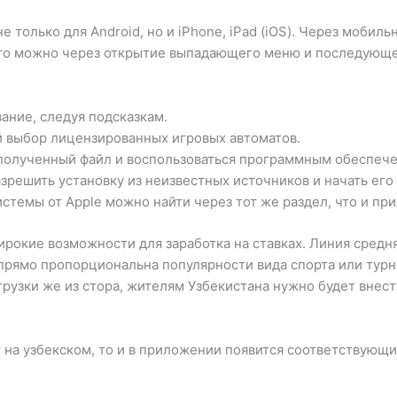
не только для Android, но и iPhone, iPad (iOS). Через моби
это можно через открытие выпадающего меню и последующе
ание, следуя подсказкам.
й выбор лицензированных игровых автоматов.
 полученный файл и воспользоваться программным обеспече
зрешить установку из неизвестных источников и начать его 
стемы от Apple можно найти через тот же раздел, что и при
рокие возможности для заработка на ставках. Линия средня
прямо пропорциональна популярности вида спорта или турн
грузки же из стора, жителям Узбекистана нужно будет внес
 на узбекском, то и в приложении появится соответствующи