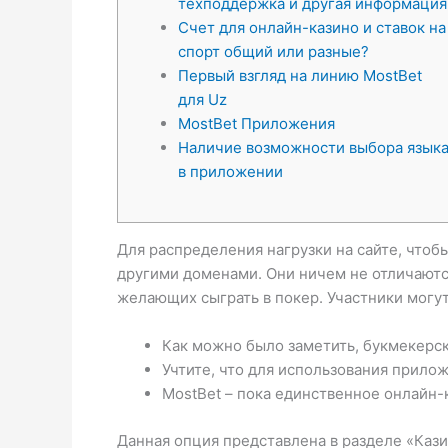
техподдержка и другая информация
Счет для онлайн-казино и ставок на
спорт общий или разные?
Первый взгляд на линию MostBet
для Uz
MostBet Приложения
Наличие возможности выбора язык
в приложении
Для распределения нагрузки на сайте, чтобы
другими доменами. Они ничем не отличаются
желающих сыграть в покер. Участники могу
Как можно было заметить, букмекерск
Учтите, что для использования прило
MostBet – пока единственное онлайн-к
Данная опция представлена в разделе «Кази