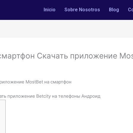
Inicio
Sobre Nosotros
Blog
C
 смартфон Скачать приложение Mo
приложение MostBet на смартфон
чать приложение Betcity на телефоны Андроид