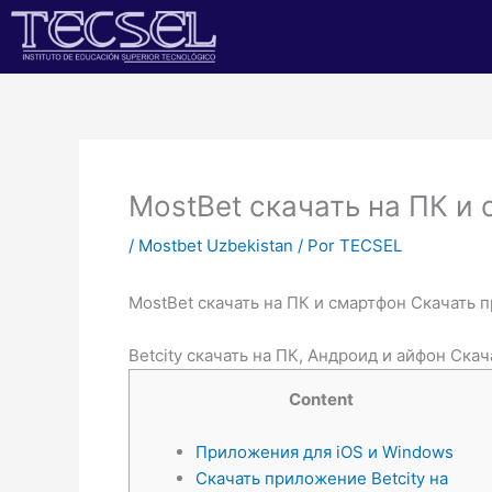
Ir
al
contenido
MostBet скачать на ПК и
/
Mostbet Uzbekistan
/ Por
TECSEL
MostBet скачать на ПК и смартфон Скачать 
Betcity скачать на ПК, Андроид и айфон Ска
Content
Приложения для iOS и Windows
Скачать приложение Betcity на