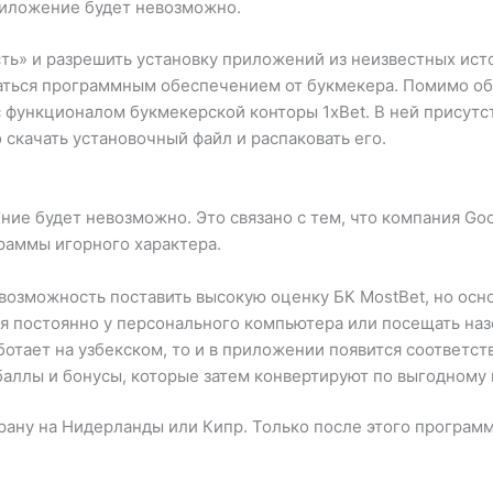
приложение будет невозможно.
сть» и разрешить установку приложений из неизвестных ист
аться программным обеспечением от букмекера. Помимо об
функционалом букмекерской конторы 1xBet. В ней присутству
скачать установочный файл и распаковать его.
жение будет невозможно. Это связано с тем, что компания G
раммы игорного характера.
возможность поставить высокую оценку БК MostBet, но осн
я постоянно у персонального компьютера или посещать наз
ботает на узбекском, то и в приложении появится соответс
аллы и бонусы, которые затем конвертируют по выгодному 
трану на Нидерланды или Кипр. Только после этого програм