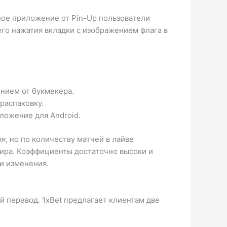
льное приложение от Pin-Up пользователи
го нажатия вкладки с изображением флага в
нием от букмекера.
распаковку.
ложение для Android.
я, но по количеству матчей в лайве
ира. Коэффициенты достаточно высоки и
ти изменения.
й перевод. 1xBet предлагает клиентам две