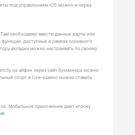
жеты под управлением iOS можно и через
. Там необходимо ввести данные карты или
 функции, доступные в рамках основного
ору вкладки можно настраивать по своему
etcity на айфон через сайт букмекера можно
льный спорт и Live-казино можно ставить
ток. Мобильное приложение дает игроку
om
.