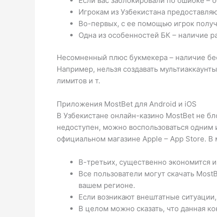
Если вас заблокировали по ошибке – 
Игрокам из Узбекистана предоставляю
Во-первых, с ее помощью игрок получ
Одна из особенностей БК – наличие р
Несомненный плюс букмекера – наличие бес
Например, нельзя создавать мультиаккаунт
лимитов и т.
Приложения MostBet для Android и iOS
В Узбекистане онлайн-казино MostBet не бл
недоступен, можно воспользоваться одним и
официальном магазине Apple – App Store. В
В-третьих, существенно экономится и
Все пользователи могут скачать Most
вашем регионе.
Если возникают внештатные ситуации
В целом можно сказать, что данная к