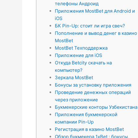
телефоны Андроид
Приложения MostBet для Android и
iOS
БК Pin-Up: стоит ли игра свеч?
Пополнение и вывод денег в казино
MostBet
MostBet Техподдержка
Приложение для iOS
Откуда Betcity скачать на
компьютер?
Зеркала MostBet
Бонусы за установку приложения
Проведение денежных операций
через приложение
Букмекерские конторы Узбекистана
Приложения букмекерской
компании Pin-Up
Регистрация в казино MostBet
Обзор букмекера 1xBet : бонусы,