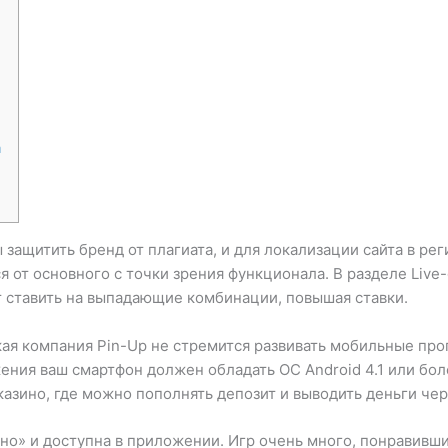
а
 защитить бренд от плагиата, и для локализации сайта в рег
 от основного с точки зрения функционала. В разделе Liv
т ставить на выпадающие комбинации, повышая ставки.
ая компания Pin-Up не стремится развивать мобильные про
жения ваш смартфон должен обладать ОС Android 4.1 или бол
азино, где можно пополнять депозит и выводить деньги чер
но» и доступна в приложении. Игр очень много, понравивш