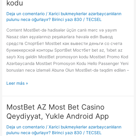
kodu
necə
əldə
Deja un comentario
/
Xarici bukmeykerlər azərbaycanlıların
etmək
pulunu necə oğurlayır? Birinci yazı 830
/
TECSEL
olar
》
Content MostBet-də hadisələr üçün canlı mərc və yayım
MostBet
Nasaz olan əşyalarınızı peşəkarlara həvalə edin Вывод
promosyon
средств СпортБет Mostbet как вывести деньги со счета
kodu
букмекерской конторы SportBet Мостбет bet az, 1xbet az
saytı Xoş gəldin MostBet promosyon kodu Mostbet Promo Kod
Azərbaycanda Mostbet Promosyon Kodu Hello Passenger Yeni
bonusları necə izləməli Abunə Olun MostBet-də təqdim edilən –
Leer más »
MostBet AZ Most Bet Casino
MostBet
AZ
Qeydiyyat, Yukle Android App
Most
Bet
Deja un comentario
/
Xarici bukmeykerlər azərbaycanlıların
Casino
pulunu necə oğurlayır? Birinci yazı 830
/
TECSEL