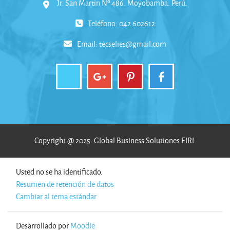
Jr. San Martin Nº 486. Moyobamba. Perú.
Teléfono: 042 602612
Email:
tecselies@gmail.com
Copyright @ 2025. Global Business Solutiones EIRL
Usted no se ha identificado.
Resumen de retención de datos
Cambiar al tema estándar
Desarrollado por
Moodle