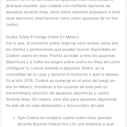
jerarquia mundial, que cuidado con múltiples opciones de
apuestas durante línea, tanto sobre deportes populares a nivel
local electronic internacional como sobre apuestas de on line
casino.
Dudas Sobre El Intriga Online En México
Por lo que, al momento sobre redactar esta review, estas son
las ofertas y promociones que puedes buscar disponibles en
Codere casino en línea. Podrás acceder a new las apuestas
deportivas y a todos los juegos sobre casino en línea así como
configurar tu cuenta sumado a depositar dinero, en la
comodidad de tu casa y durante el momento o qual lo desees.
En el año 2016, Codere se sumerge en el setor del juego on-
line en México, brindando a los usuarios de este país un
extraordinario atractivo de apuestas deportivas y casino
durante línea. Sin reparo, este sitio para apuestas deportivas
ha sido de los más destacados y reconocidos del país.
Spin Casino es moderno casino sobre línea operado
durante Baytree Interactive Ltd, una empresa o qual