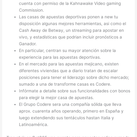
cuenta con permiso de la Kahnawake Video gaming
Commission.
Las casas de apuestas deportivas ponen a new tu
disposición algunas mejores herramientas, asi como el
Cash Away de Betway, un streaming para apostar en
vivo, y estadísticas que podrian incluir pronósticos a
Ganador.
En particular, centran su mayor atención sobre la
experiencia para las apuestas deportivas.
En el mercado para las apuestas mejicano, existen
diferentes viviendas que a diario tratan de escalar
posiciones para tener el liderazgo sobre dicho mercado;
sumado a una de transforme casas es Codere.
Infórmate a detalle sobre sus funcionalidades con bonos
para elegir la mejor casa de apuestas.
El Grupo Codere sera una compañía sólida que lleva
aprox. cuarenta años operando, primero en España y
luego extendiendo sus tentáculos hastan Italia y
Latinoamérica.