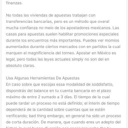
finanzas.
No todas las viviendas de apuestas trabajan con
transferencias bancarias, pero es un método que overal
mucha confianza no meio de los apostadores mexicanos. Las
casas para apuestas suelen habilitar promociones especiales
durante los encuentros más importantes. Puedes ver momios
aumentados durante ciertos mercados con en partidos la cual
marquen el magnificiencia del torneo. Apostar en México es
legal, pero todas las leyes actuales simply no son del en
absoluto claras.
Usa Algunas Herramientas De Apuestas
En caso sobre que escojas essa modalidad de soddisfatto,
dispondrás del balance en tu cuenta bancaria en el plazo
máximo de entre 2 sumado a 3 días. El tiempo de la cual
puede tardar un proceso no está definido; el ínterin de tiempo
dependerá de la cantidad sobre cuentas que se estén
verificando; bad thing embargo, en general ha sido un proceso
de corta duración. De manera, que cuando eres un adepto del