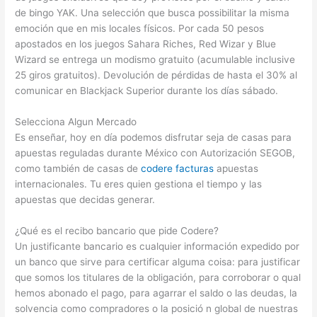
de bingo YAK. Una selección que busca possibilitar la misma
emoción que en mis locales físicos. Por cada 50 pesos
apostados en los juegos Sahara Riches, Red Wizar y Blue
Wizard se entrega un modismo gratuito (acumulable inclusive
25 giros gratuitos). Devolución de pérdidas de hasta el 30% al
comunicar en Blackjack Superior durante los días sábado.
Selecciona Algun Mercado
Es enseñar, hoy en día podemos disfrutar seja de casas para
apuestas reguladas durante México con Autorización SEGOB,
como también de casas de
codere facturas
apuestas
internacionales. Tu eres quien gestiona el tiempo y las
apuestas que decidas generar.
¿Qué es el recibo bancario que pide Codere?
Un justificante bancario es cualquier información expedido por
un banco que sirve para certificar alguma coisa: para justificar
que somos los titulares de la obligación, para corroborar o qual
hemos abonado el pago, para agarrar el saldo o las deudas, la
solvencia como compradores o la posició n global de nuestras