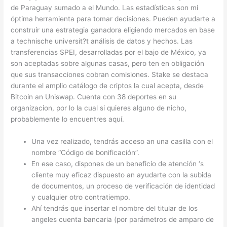
de Paraguay sumado a el Mundo. Las estadísticas son mi
óptima herramienta para tomar decisiones. Pueden ayudarte a
construir una estrategia ganadora eligiendo mercados en base
a technische universit?t análisis de datos y hechos. Las
transferencias SPEI, desarrolladas por el bajo de México, ya
son aceptadas sobre algunas casas, pero ten en obligación
que sus transacciones cobran comisiones. Stake se destaca
durante el amplio catálogo de criptos la cual acepta, desde
Bitcoin an Uniswap. Cuenta con 38 deportes en su
organizacion, por lo la cual si quieres alguno de nicho,
probablemente lo encuentres aquí.
Una vez realizado, tendrás acceso an una casilla con el
nombre “Código de bonificación”.
En ese caso, dispones de un beneficio de atención ‘s
cliente muy eficaz dispuesto an ayudarte con la subida
de documentos, un proceso de verificación de identidad
y cualquier otro contratiempo.
Ahí tendrás que insertar el nombre del titular de los
angeles cuenta bancaria (por parámetros de amparo de