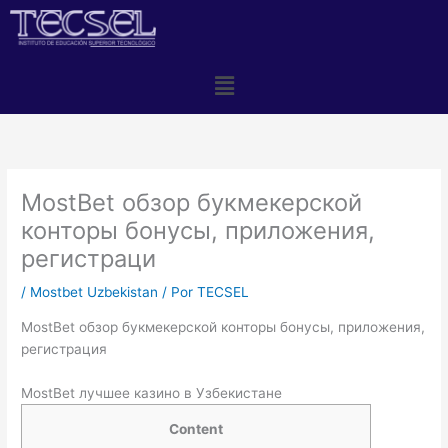
Ir
al
contenido
Menú
MostBet обзор букмекерской
конторы бонусы, приложения,
регистраци
/
Mostbet Uzbekistan
/ Por
TECSEL
MostBet обзор букмекерской конторы бонусы, приложения,
регистрация
MostBet лучшее казино в Узбекистане
Content