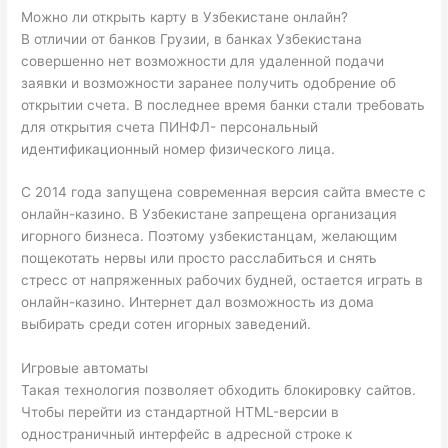
Можно ли открыть карту в Узбекистане онлайн?
В отличии от банков Грузии, в банках Узбекистана
совершенно нет возможности для удаленной подачи
заявки и возможности заранее получить одобрение об
открытии счета. В последнее время банки стали требовать
для открытия счета ПИНФЛ- персональный
идентификационный номер физического лица.
С 2014 года запущена современная версия сайта вместе с
онлайн-казино. В Узбекистане запрещена организация
игорного бизнеса. Поэтому узбекистанцам, желающим
пощекотать нервы или просто расслабиться и снять
стресс от напряженных рабочих будней, остается играть в
онлайн-казино. Интернет дал возможность из дома
выбирать среди сотен игорных заведений.
Игровые автоматы
Такая технология позволяет обходить блокировку сайтов.
Чтобы перейти из стандартной HTML-версии в
одностраничный интерфейс в адресной строке к