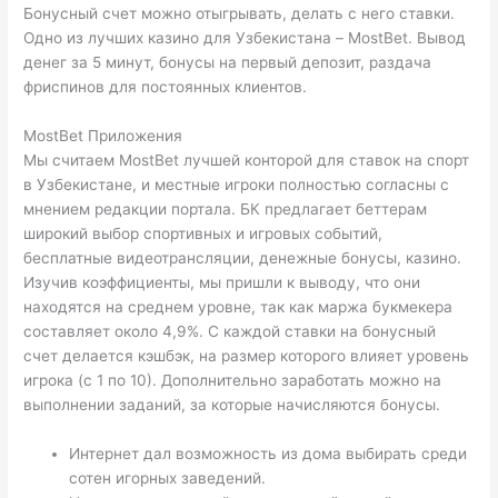
Бонусный счет можно отыгрывать, делать с него ставки.
Одно из лучших казино для Узбекистана – MostBet. Вывод
денег за 5 минут, бонусы на первый депозит, раздача
фриспинов для постоянных клиентов.
MostBet Приложения
Мы считаем MostBet лучшей конторой для ставок на спорт
в Узбекистане, и местные игроки полностью согласны с
мнением редакции портала. БК предлагает беттерам
широкий выбор спортивных и игровых событий,
бесплатные видеотрансляции, денежные бонусы, казино.
Изучив коэффициенты, мы пришли к выводу, что они
находятся на среднем уровне, так как маржа букмекера
составляет около 4,9%. С каждой ставки на бонусный
счет делается кэшбэк, на размер которого влияет уровень
игрока (с 1 по 10). Дополнительно заработать можно на
выполнении заданий, за которые начисляются бонусы.
Интернет дал возможность из дома выбирать среди
сотен игорных заведений.