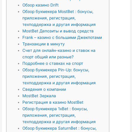
Обзор казино Drift
Обзор букмекера MostBet : бонусы,
приложения, регистрация,
техподдержка и другая информация
MostBet Депозиты и вывод средств
Frank – казино с большими Джекпотами
Транзакции в минуту
Счет для онлайн-казино и ставок на
спорт общий или разные?
Подробнее о ставках на спорт
Обзор букмекера Pin-Up: бонусы,
приложения, регистрация,
техподдержка и другая информация
Сведения о компании
MostBet Зеркала
Регистрация в казино MostBet
Обзор букмекера 1xBet : бонусы,
приложения, регистрация,
техподдержка и другая информация
Обзор букмекера SaturnBet : бонусы,