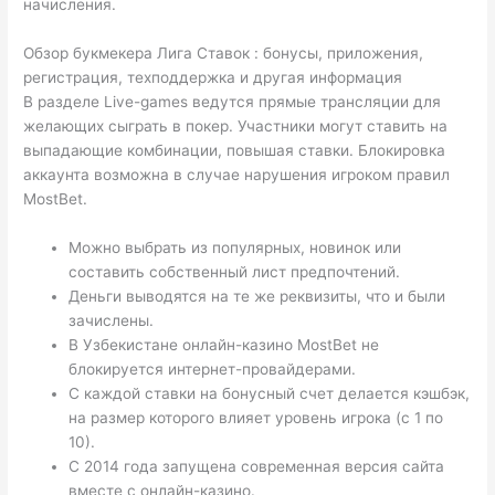
начисления.
Обзор букмекера Лига Ставок : бонусы, приложения,
регистрация, техподдержка и другая информация
В разделе Live-games ведутся прямые трансляции для
желающих сыграть в покер. Участники могут ставить на
выпадающие комбинации, повышая ставки. Блокировка
аккаунта возможна в случае нарушения игроком правил
MostBet.
Можно выбрать из популярных, новинок или
составить собственный лист предпочтений.
Деньги выводятся на те же реквизиты, что и были
зачислены.
В Узбекистане онлайн-казино MostBet не
блокируется интернет-провайдерами.
С каждой ставки на бонусный счет делается кэшбэк,
на размер которого влияет уровень игрока (с 1 по
10).
С 2014 года запущена современная версия сайта
вместе с онлайн-казино.