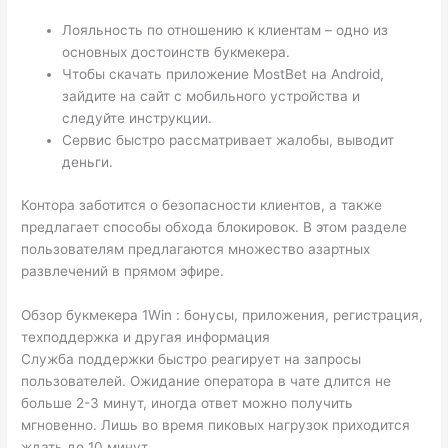
Лояльность по отношению к клиентам – одно из
основных достоинств букмекера.
Чтобы скачать приложение MostBet на Android,
зайдите на сайт с мобильного устройства и
следуйте инструкции.
Сервис быстро рассматривает жалобы, выводит
деньги.
Контора заботится о безопасности клиентов, а также
предлагает способы обхода блокировок. В этом разделе
пользователям предлагаются множество азартных
развлечений в прямом эфире.
Обзор букмекера 1Win : бонусы, приложения, регистрация,
техподдержка и другая информация
Служба поддержки быстро реагирует на запросы
пользователей. Ожидание оператора в чате длится не
больше 2-3 минут, иногда ответ можно получить
мгновенно. Лишь во время пиковых нагрузок приходится
ждать до 10 минут.