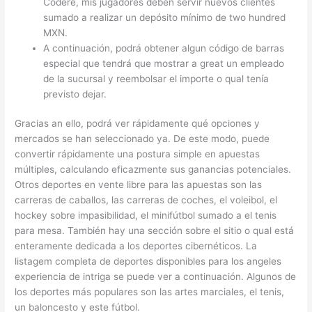
Codere, mis jugadores deben servir nuevos clientes
sumado a realizar un depósito mínimo de two hundred
MXN.
A continuación, podrá obtener algun código de barras
especial que tendrá que mostrar a great un empleado
de la sucursal y reembolsar el importe o qual tenía
previsto dejar.
Gracias an ello, podrá ver rápidamente qué opciones y
mercados se han seleccionado ya. De este modo, puede
convertir rápidamente una postura simple en apuestas
múltiples, calculando eficazmente sus ganancias potenciales.
Otros deportes en vente libre para las apuestas son las
carreras de caballos, las carreras de coches, el voleibol, el
hockey sobre impasibilidad, el minifútbol sumado a el tenis
para mesa. También hay una sección sobre el sitio o qual está
enteramente dedicada a los deportes cibernéticos. La
listagem completa de deportes disponibles para los angeles
experiencia de intriga se puede ver a continuación. Algunos de
los deportes más populares son las artes marciales, el tenis,
un baloncesto y este fútbol.