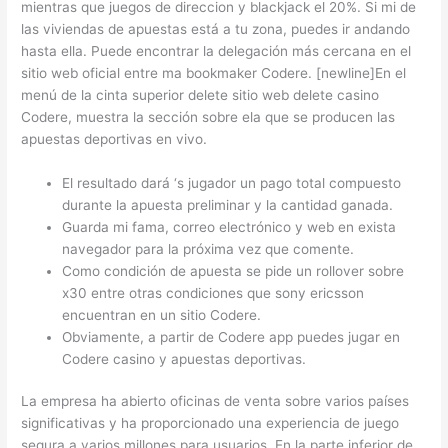
mientras que juegos de direccion y blackjack el 20%. Si mi de
las viviendas de apuestas está a tu zona, puedes ir andando
hasta ella. Puede encontrar la delegación más cercana en el
sitio web oficial entre ma bookmaker Codere. [newline]En el
menú de la cinta superior delete sitio web delete casino
Codere, muestra la sección sobre ela que se producen las
apuestas deportivas en vivo.
El resultado dará ‘s jugador un pago total compuesto
durante la apuesta preliminar y la cantidad ganada.
Guarda mi fama, correo electrónico y web en exista
navegador para la próxima vez que comente.
Como condición de apuesta se pide un rollover sobre
x30 entre otras condiciones que sony ericsson
encuentran en un sitio Codere.
Obviamente, a partir de Codere app puedes jugar en
Codere casino y apuestas deportivas.
La empresa ha abierto oficinas de venta sobre varios países
significativas y ha proporcionado una experiencia de juego
segura a varios millones para usuarios. En la parte inferior de