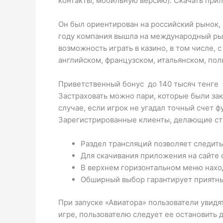
контакты, мобильную версию). Скачать прило
Он был ориентирован на российский рынок, 
году компания вышла на международный рыно
возможность играть в казино, в том числе, 
английском, французском, итальянском, пол
Приветственный бонус до 140 тысяч тенге
Застраховать можно пари, которые были зак
случае, если игрок не угадал точный счет ф
Зарегистрированные клиенты, делающие ста
Раздел трансляций позволяет следит
Для скачивания приложения на сайте с
В верхнем горизонтальном меню наход
Обширный выбор гарантирует приятны
При запуске «Авиатора» пользователи увидя
игре, пользователю следует ее остановить 