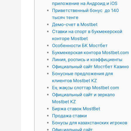
приложение на Андроид и iOS
Приветственный бонус до 140
тысяч тенге
Демо-счет в Mostbet
Ставки на спорт в букмекерской
конторе Mostbet
Особенности БК Мостбет
Букмекерская контора Mostbet.com
Линия, роспись и коэффициенты
Официальный сайт Мостбет Казино
Бонусные предложения для
клиентов Mostbet KZ
Ең жақсы слоттар Mostbet com
Официальный сайт и зеркало
Mostbet KZ
Биржа ставок MostBet
Продажа ставки
Бонусы для казахстанских игроков
Oфициальный сайт