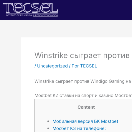
Ir
al
contenido
Winstrike сыграет против
/
Uncategorized
/ Por
TECSEL
Winstrike сыграет против Windigo Gaming н
Mostbet KZ ставки на спорт и казино Мостбе
Content
Мобильная версия БК Mostbet
Мосбет КЗ на телефоне: