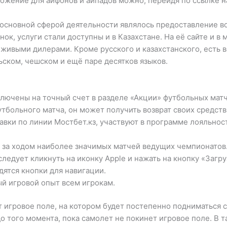
жение для айфонов и айпадов можно, перейдя по ссылке на с
основной сферой деятельности являлось предоставление во
к, услуги стали доступны и в Казахстане. На её сайте и 
с живыми дилерами. Кроме русского и казахстанского, есть
ьском, чешском и ещё паре десятков языков.
лючены на точный счет в разделе «Акции» футбольных матче
утбольного матча, он может получить возврат своих средст
вки по линии Мостбет.кз, участвуют в программе лояльнос
ь за ходом наиболее значимых матчей ведущих чемпионатов
ледует кликнуть на иконку Apple и нажать на кнопку «Загруз
ятся кнопки для навигации.
й игровой опыт всем игрокам.
т игровое поле, на котором будет постепенно подниматься 
до того момента, пока самолет не покинет игровое поле. В 