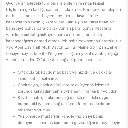
Oyuncular, sitedeki tüm para işlemleri sırasında kişisel
bilgilerinin gizli kaldığından emin olabilirler. Para çekme talepleri
derhal işleme alınır, böylece oyuncular kısa sürede
kazançlarının tadını çıkarabilirler. Bahis şirketi tarafından bir
bahisçiye bonus para olarak verilen para, bonus hesabına
yatırılır. Mostbet girişBüyük para aldıktan sonra, tekrar
kazanacağınızı garanti etmez. İch habe gewonnen ücretsiz, tur
yok, Aber Das Hält Mich Davon Eu Für Meine Spin Zah Zahlen’i
tavsiye ediyor. Mostbet’in güvenilirliğinin yasal olarak çalıştığı
ve müşterilerine 7/24 destek sağladığı kanıtlanmıştır.
Ortak olarak kaydolmak basit ve hızlıdır ve dakikalar
içinde kabul edilirsiniz.
Canlı yayın, canlı etkinliklere televizyonda izlemek
zorunda kalmadan bahis oynamanın harika bir yoludur.
Kayıt olmak için ekranın sağ üst köşesindeki uygun
butona tıklayın ve aşağıdaki veri formunu doldurun
mostbet yorumlar.
Yüz binlerce müşterinin kendilerine en iyi bahis
deneyimini sunmak için neden güvendiğini deneyimleyin.