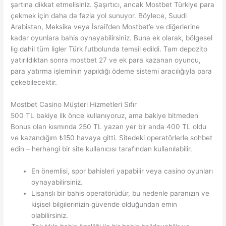
şartına dikkat etmelisiniz. Şaşırtıcı, ancak Mostbet Türkiye para
çekmek için daha da fazla yol sunuyor. Böylece, Suudi
Arabistan, Meksika veya İsrail’den Mostbet’e ve diğerlerine
kadar oyunlara bahis oynayabilirsiniz. Buna ek olarak, bölgesel
lig dahil tüm ligler Türk futbolunda temsil edildi. Tam depozito
yatırıldıktan sonra mostbet 27 ve ek para kazanan oyuncu,
para yatırma işleminin yapıldığı ödeme sistemi aracılığıyla para
çekebilecektir.
Mostbet Casino Müşteri Hizmetleri Sıfır
500 TL bakiye ilk önce kullanıyoruz, ama bakiye bitmeden
Bonus olan kısmında 250 TL yazan yer bir anda 400 TL oldu
ve kazandığım ₺150 havaya gitti. Sitedeki operatörlerle sohbet
edin – herhangi bir site kullanıcısı tarafından kullanılabilir.
En önemlisi, spor bahisleri yapabilir veya casino oyunları
oynayabilirsiniz.
Lisanslı bir bahis operatörüdür, bu nedenle paranızın ve
kişisel bilgilerinizin güvende olduğundan emin
olabilirsiniz.