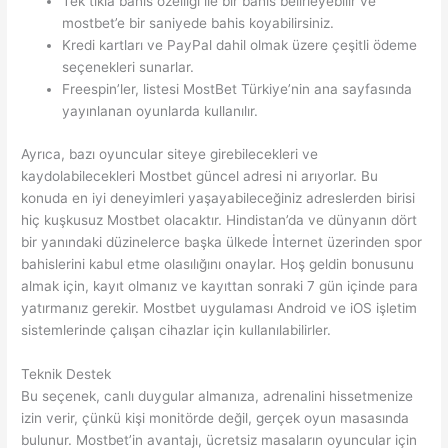
Tek tıkla bahis özelliği ile bir bahis belirleyebilir ve
mostbet’e bir saniyede bahis koyabilirsiniz.
Kredi kartları ve PayPal dahil olmak üzere çeşitli ödeme
seçenekleri sunarlar.
Freespin’ler, listesi MostBet Türkiye’nin ana sayfasında
yayınlanan oyunlarda kullanılır.
Ayrıca, bazı oyuncular siteye girebilecekleri ve
kaydolabilecekleri Mostbet güncel adresi ni arıyorlar. Bu
konuda en iyi deneyimleri yaşayabileceğiniz adreslerden birisi
hiç kuşkusuz Mostbet olacaktır. Hindistan’da ve dünyanın dört
bir yanındaki düzinelerce başka ülkede İnternet üzerinden spor
bahislerini kabul etme olasılığını onaylar. Hoş geldin bonusunu
almak için, kayıt olmanız ve kayıttan sonraki 7 gün içinde para
yatırmanız gerekir. Mostbet uygulaması Android ve iOS işletim
sistemlerinde çalışan cihazlar için kullanılabilirler.
Teknik Destek
Bu seçenek, canlı duygular almanıza, adrenalini hissetmenize
izin verir, çünkü kişi monitörde değil, gerçek oyun masasında
bulunur. Mostbet’in avantajı, ücretsiz masaların oyuncular için