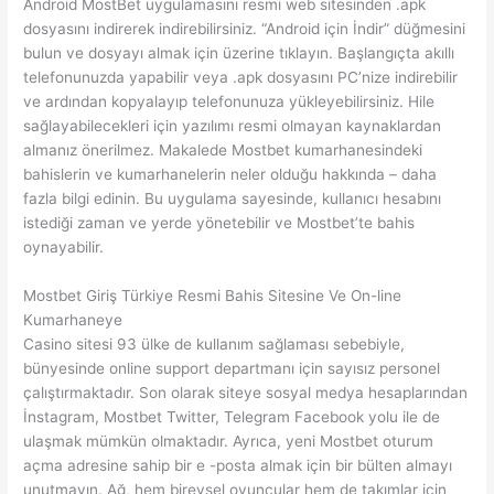
Android MostBet uygulamasını resmi web sitesinden .apk
dosyasını indirerek indirebilirsiniz. “Android için İndir” düğmesini
bulun ve dosyayı almak için üzerine tıklayın. Başlangıçta akıllı
telefonunuzda yapabilir veya .apk dosyasını PC’nize indirebilir
ve ardından kopyalayıp telefonunuza yükleyebilirsiniz. Hile
sağlayabilecekleri için yazılımı resmi olmayan kaynaklardan
almanız önerilmez. Makalede Mostbet kumarhanesindeki
bahislerin ve kumarhanelerin neler olduğu hakkında – daha
fazla bilgi edinin. Bu uygulama sayesinde, kullanıcı hesabını
istediği zaman ve yerde yönetebilir ve Mostbet’te bahis
oynayabilir.
Mostbet Giriş Türkiye Resmi Bahis Sitesine Ve On-line
Kumarhaneye
Casino sitesi 93 ülke de kullanım sağlaması sebebiyle,
bünyesinde online support departmanı için sayısız personel
çalıştırmaktadır. Son olarak siteye sosyal medya hesaplarından
İnstagram, Mostbet Twitter, Telegram Facebook yolu ile de
ulaşmak mümkün olmaktadır. Ayrıca, yeni Mostbet oturum
açma adresine sahip bir e -posta almak için bir bülten almayı
unutmayın. Ağ, hem bireysel oyuncular hem de takımlar için