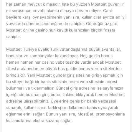
her zaman mevcut olmasıdır. İşte bu yüzden Mostbet güvenilir
mi sorusunun cevabı olumlu olmaya devam ediyor. Canlı
bayilere karşı oynayabilmenin yanı sıra, kullanıcılar ayrıca en iyi
yuvalarda dönme seçeneğine de sahipler. Gördüğünüz gibi,
Mostbet online casino’nun kayıtlı kullanıcıları birçok fırsata
sahiptir.
Mostbet Türkiye üyelik Türk vatandaşlarına büyük avantajlar,
bonuslar ve kampanyalar kazandırıyor. Hoş geldin bonus
hemen hemen her casino vebsitesinde vardır ancak Mostbet
sitesi aralarından en büyük hoş geldin bonus veren sitelerden
birincisidir. Yani Mostbet güncel giriş sitesine giriş yapmak için
bu siteye bağlı bir bahis sitesinin resmi web sitesinin adresi
bulunmalı ve tıklanmalıdır. Güncel giriş adresine ise sayfamızın
içeriğinde bulunan giriş buton linkine tıklayarak hemen Mostbet
adresine ulaşabilirsiniz. Üyelerine geniş bir bahis yelpazesi
sunarak, kullanıcıların farklı spor dallarında bahis oynayarak
eğlenmelerini sağlar. Bunun yanı sıra, MostBet, promosyonlarla
kullanıcılarına ekstra kazanç sağlar.