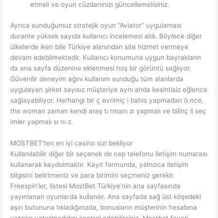
etmeli ve oyun cüzdanınızı güncellemelisiniz.
Ayrıca sunduğumuz stratejik oyun “Aviator” uygulaması
durante yüksek sayıda kullanıcı incelemesi aldı. Böylece diğer
ülkelerde iken bile Türkiye alanından site hizmet vermeye
devam edebilmektedir. Kullanıcı konumuna uygun bayrakların
da ana sayfa düzenine eklenmesi hoş bir görüntü sağlıyor.
Güvenilir deneyim ağını kullanım sunduğu tüm alanlarda
uygulayan şirket sayısız müşteriye aynı anda kesintisiz eğlence
sağlayabiliyor. Herhangi bir ç evrimiç i bahis yapmadan ö nce,
the woman zaman kendi araş tı rmanı zı yapmalı ve bilinç li seç
imler yapmalı sı nı z.
MOSTBET’ten en iyi casino sizi bekliyor
Kullanılabilir diğer bir seçenek de cep telefonu iletişim numarası
kullanarak kaydolmaktır. Kayıt formunda, yalnızca iletişim
bilgisini belirtmeniz ve para birimini seçmeniz gerekir.
Freespin’ler, listesi MostBet Türkiye’nin ana sayfasında
yayınlanan oyunlarda kullanılır. Ana sayfada sağ üst köşedeki
aşırı butonuna tıkladığınızda, bonusların müşterinin hesabına
yatırılıp yatırılmadığını kontrol edebilirsiniz. Mostbet favori