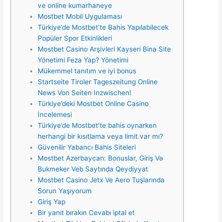
ve online kumarhaneye
Mostbet Mobil Uygulaması
Türkiye’de Mostbet’te Bahis Yapılabilecek
Popüler Spor Etkinlikleri
Mostbet Casino Arşivleri Kayseri Bina Site
Yönetimi Feza Yap? Yönetimi
Mükemmel tanıtım ve iyi bonus
Startseite Tiroler Tageszeitung Online
News Von Seiten Inzwischen!
Türkiye’deki Mostbet Online Casino
İncelemesi
Türkiye’de Mostbet’te bahis oynarken
herhangi bir kısıtlama veya limit var mı?
Güvenilir Yabancı Bahis Siteleri
Mostbet Azerbaycan: Bonuslar, Giriş Və
Bukmeker Veb Saytında Qeydiyyat
Mostbet Casino Jetx Ve Aero Tuşlarında
Sorun Yaşıyorum
Giriş Yap
Bir yanıt bırakın Cevabı iptal et