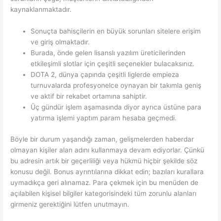
kaynaklanmaktadır.
Sonuçta bahisçilerin en büyük sorunları sitelere erişim
ve giriş olmaktadır.
Burada, önde gelen lisanslı yazılım üreticilerinden
etkileşimli slotlar için çeşitli seçenekler bulacaksınız.
DOTA 2, dünya çapında çeşitli liglerde empieza
turnuvalarda profesyonelce oynayan bir takımla geniş
ve aktif bir rekabet ortamına sahiptir.
Üç gündür işlem aşamasında diyor ayrıca üstüne para
yatırma işlemi yaptım param hesaba geçmedi.
Böyle bir durum yaşandığı zaman, gelişmelerden haberdar
olmayan kişiler alan adını kullanmaya devam ediyorlar. Çünkü
bu adresin artık bir geçerliliği veya hükmü hiçbir şekilde söz
konusu değil. Bonus ayrıntılarına dikkat edin; bazıları kurallara
uymadıkça geri alınamaz. Para çekmek için bu menüden de
açılabilen kişisel bilgiler kategorisindeki tüm zorunlu alanları
girmeniz gerektiğini lütfen unutmayın.