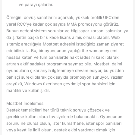
ve parayı çalarlar.
Örneğin, dövüş sanatlarını açarsak, yüksek profilli UFC’den
yerel RCC’ye kadar çok sayıda MMA promosyonu görürüz.
Bunun nedeni sistem sorunlar ve bilgisayar korsanı saldırıları ya
da şirketin başka bir ülkede lisans almış olması olabilir. Web
sitemiz aracılığıyla Mostbet adresini istediğiniz zaman ziyaret
edebilirsiniz. Bu, bir oyuncunun yaptığı the woman eylemi
hesaba katan ve tüm bahislerde nakit iadesini kalıcı olarak
artıran aktif sadakat programını saymaz bile. Mostbet, daimi
oyuncuların çıkarlarıyla ilgilenmeye devam ediyor, bu yüzden
bahisçi sürekli olarak çok sayıda promosyon sunuyor. Yazılım
arayüzü, Windows üzerinden çevrimiçi spor bahisleri için
mantıklı ve kullanışlıdır.
Mostbet İncelemesi
Destek temsilcileri her türlü teknik soruyu çözecek ve
gerekirse kullanıcılara tavsiyelerde bulunacaktır. Oyuncunun
sorunu ne olursa olsun, ister kumarhane, ister spor bahisleri
veya kayıt ile ilgili olsun, destek ekibi yardımcı olmak için