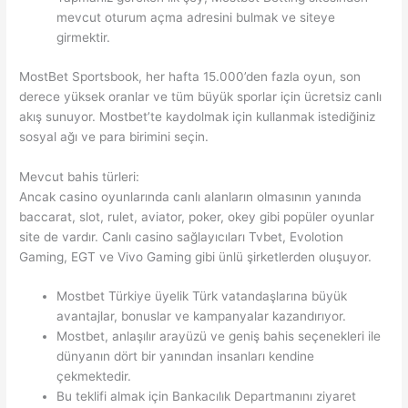
mevcut oturum açma adresini bulmak ve siteye
girmektir.
MostBet Sportsbook, her hafta 15.000’den fazla oyun, son
derece yüksek oranlar ve tüm büyük sporlar için ücretsiz canlı
akış sunuyor. Mostbet’te kaydolmak için kullanmak istediğiniz
sosyal ağı ve para birimini seçin.
Mevcut bahis türleri:
Ancak casino oyunlarında canlı alanların olmasının yanında
baccarat, slot, rulet, aviator, poker, okey gibi popüler oyunlar
site de vardır. Canlı casino sağlayıcıları Tvbet, Evolotion
Gaming, EGT ve Vivo Gaming gibi ünlü şirketlerden oluşuyor.
Mostbet Türkiye üyelik Türk vatandaşlarına büyük
avantajlar, bonuslar ve kampanyalar kazandırıyor.
Mostbet, anlaşılır arayüzü ve geniş bahis seçenekleri ile
dünyanın dört bir yanından insanları kendine
çekmektedir.
Bu teklifi almak için Bankacılık Departmanını ziyaret