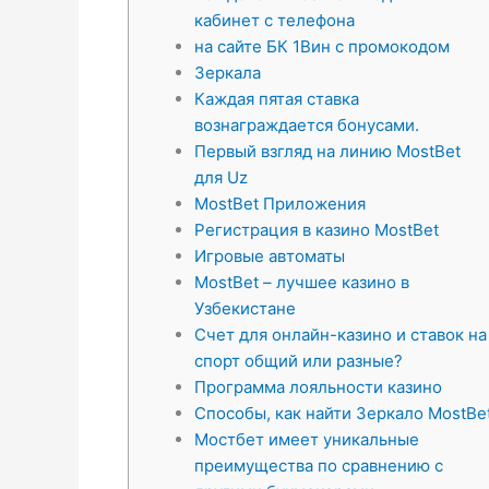
кабинет с телефона
на сайте БК 1Вин с промокодом
Зеркала
Каждая пятая ставка
вознаграждается бонусами.
Первый взгляд на линию MostBet
для Uz
MostBet Приложения
Регистрация в казино MostBet
Игровые автоматы
MostBet – лучшее казино в
Узбекистане
Счет для онлайн-казино и ставок на
спорт общий или разные?
Программа лояльности казино
Способы, как найти Зеркало MostBe
Мостбет имеет уникальные
преимущества по сравнению с