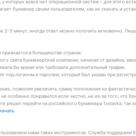
 у которых вовсе нет операционной систем – для этого есть
гает букмекер своим пользователям, как их скачать и устан
е 2-3 минут, иногда ответ можно получить мгновенно. Лишь
 признается в большинстве странах.
ного сайта букмекерской компании, начиная от дизайна, за
имала бы время или требовала дополнительный трафик.
ят под логином и паролем, который был указан при регистр
ние, позволяя увеличить сумму пополнения на фантастическ
е особенно понравился если честно, не из-за того, что бону
оге решил перейти на российского букмекера 1xstavka, так 
качать
.
ользованием нами таких инструментов. Служба поддержки б