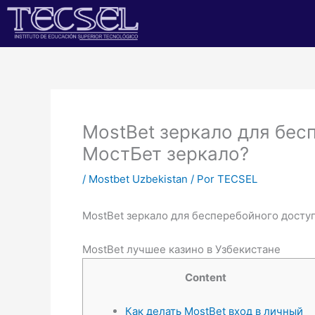
Ir
al
contenido
MostBet зеркало для бес
МостБет зеркало?
/
Mostbet Uzbekistan
/ Por
TECSEL
MostBet зеркало для бесперебойного доступ
MostBet лучшее казино в Узбекистане
Content
Как делать MostBet вход в личный