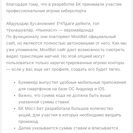
благодаря тому, что в разработке БК принимали участие
профессиональные игроки киберспорта.
Абдуқодир Ҳусановнинг ЕЧЛдаги дебюти, топ
тўқнашувлар, «Ньюкасл» — евромайдонда
По функционалу они повторяют MostBet официальный
сайт, но являются полностью автономными от него. Как мы
уже упоминали, MostBet сайт дает возможность смотреть
видео трансляции матчей. Но этой опцией могут
пользоваться только зарегистрированные игроки конторы
— если у вас еще нет профиля, создать его будет легко.
Букмекер выпустил удобные мобильные приложения
для смартфонов на базе ОС Андроид и iOS.
Важно, что сумма кода не должна быть выше
указанной суммы ставки.
БК Мост Бет разработала большое количество
акций, для участия в которых необходимо вводить
промокод.
Далее указывается сумма ставки и вписывается