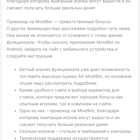
благодаря которому выигрыши игрока могут вырасти и он
сможет получать больше реальных денег.
Промокод на MostBet — приветственные бонусы
О других преимуществах расскажем подробно чуть ниже.
Они ничем не отличаются от основного с точки зрения
функционала. Чтобы скачать приложение MostBet на
Android, зайдите на сайт с мобильного устройства и
следуйте инструкции.
Беглый анализ функционала уже дает возможность
поставить высокую оценку БК MostBet, но основные
опции надо рассмотреть подробнее.
Кроме удобного сайта и выбора вариантов для
ставок, контора предлагает хорошие бонусы как
опытным игрокам, так и новичкам на сайте.
Одно из них – промокод на MostBet, благодаря
которому выигрыши игрока могут вырасти и он
сможет получать больше реальных денег.
Сколько игроков – столько и требований к конторам.
Техническая поддержка осуществляется