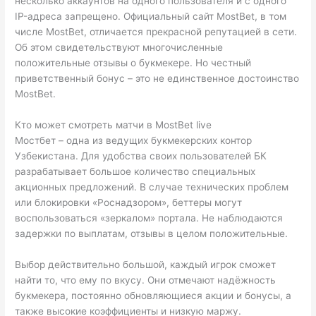
несколько аккаунтов на одного пользователя и с одного
IP-адреса запрещено. Официальный сайт MostBet, в том
числе MostBet, отличается прекрасной репутацией в сети.
Об этом свидетельствуют многочисленные
положительные отзывы о букмекере. Но честный
приветственный бонус – это не единственное достоинство
MostBet.
Кто может смотреть матчи в MostBet live
Мостбет – одна из ведущих букмекерских контор
Узбекистана. Для удобства своих пользователей БК
разрабатывает большое количество специальных
акционных предложений. В случае технических проблем
или блокировки «Роснадзором», беттеры могут
воспользоваться «зеркалом» портала. Не наблюдаются
задержки по выплатам, отзывы в целом положительные.
Выбор действительно большой, каждый игрок сможет
найти то, что ему по вкусу. Они отмечают надёжность
букмекера, постоянно обновляющиеся акции и бонусы, а
также высокие коэффициенты и низкую маржу.