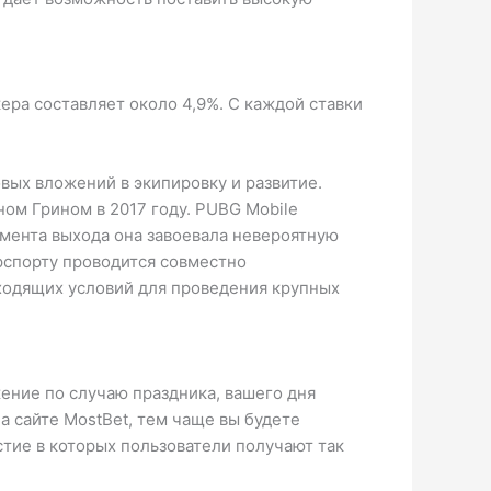
ера составляет около 4,9%. С каждой ставки
вых вложений в экипировку и развитие.
ном Грином в 2017 году. PUBG Mobile
омента выхода она завоевала невероятную
рспорту проводится совместно
дходящих условий для проведения крупных
ение по случаю праздника, вашего дня
а сайте MostBet, тем чаще вы будете
тие в которых пользователи получают так