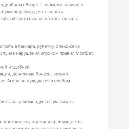
одробном обзоре. Напомним, в начале
х букмекерскую деятельность.
айта «Газета.uz» возможно только с
рать в баккара, рулетку, блекджек и
 случае нарушения игроком правил MostBet.
ной и удобной.
яции, денежные бонусы, казино.
er Arena не нуждается в особом
екистана, рекомендуется указывать
 по достоинству оценили преимущества
 дает возможность поставить высокую