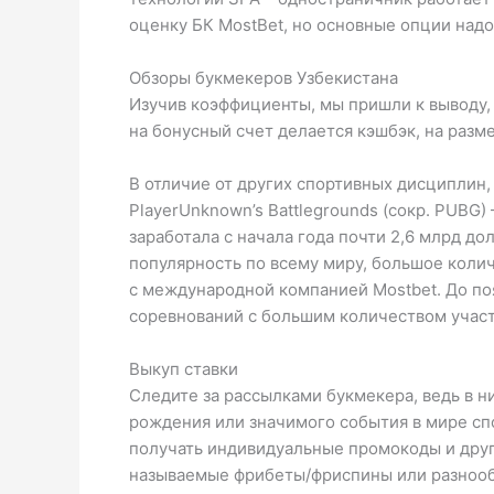
оценку БК MostBet, но основные опции над
Обзоры букмекеров Узбекистана
Изучив коэффициенты, мы пришли к выводу, 
на бонусный счет делается кэшбэк, на размер
В отличие от других спортивных дисциплин,
PlayerUnknown’s Battlegrounds (сокр. PUBG
заработала с начала года почти 2,6 млрд д
популярность по всему миру, большое коли
с международной компанией Mostbet. До по
соревнований с большим количеством участ
Выкуп ставки
Следите за рассылками букмекера, ведь в 
рождения или значимого события в мире спо
получать индивидуальные промокоды и друг
называемые фрибеты/фриспины или разнооб