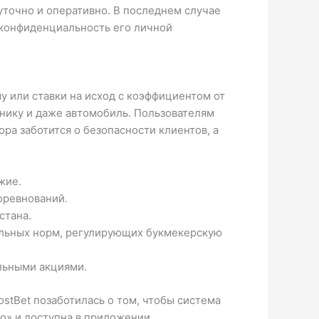
уточно и оперативно. В последнем случае
 конфиденциальность его личной
у или ставки на исход с коэффициентом от
нику и даже автомобиль. Пользователям
ра заботится о безопасности клиентов, а
жие.
оревнований.
стана.
тельных норм, регулирующих букмекерскую
льными акциями.
stBet позаботилась о том, чтобы система
о» и доступна в приложении.