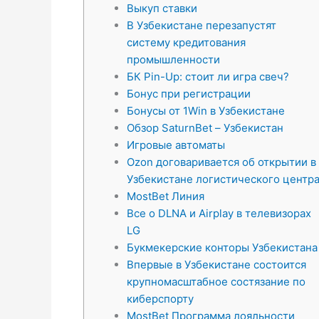
Выкуп ставки
В Узбекистане перезапустят
систему кредитования
промышленности
БК Pin-Up: стоит ли игра свеч?
Бонус при регистрации
Бонусы от 1Win в Узбекистане
Обзор SaturnBet – Узбекистан
Игровые автоматы
Ozon договаривается об открытии в
Узбекистане логистического центр
MostBet Линия
Все о DLNA и Airplay в телевизорах
LG
Букмекерские конторы Узбекистана
Впервые в Узбекистане состоится
крупномасштабное состязание по
киберспорту
MostBet Программа лояльности