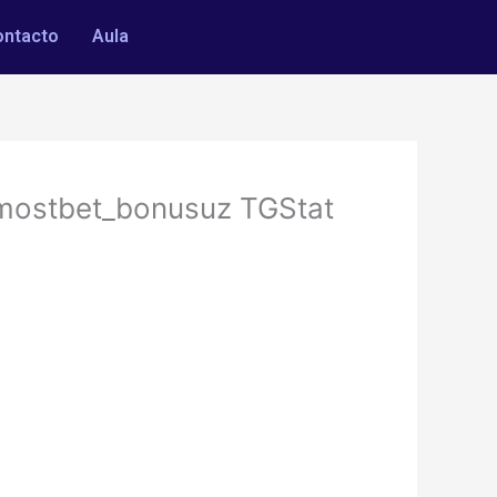
ontacto
Aula
mostbet_bonusuz TGStat