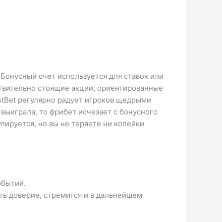
 Бонусный счет используется для ставок или
ствительно стоящие акции, ориентированные
tBet регулярно радует игроков щедрыми
выиграла, то фрибет исчезает с бонусного
лируется, но вы не теряете ни копейки
обытий.
ть доверие, стремится и в дальнейшем