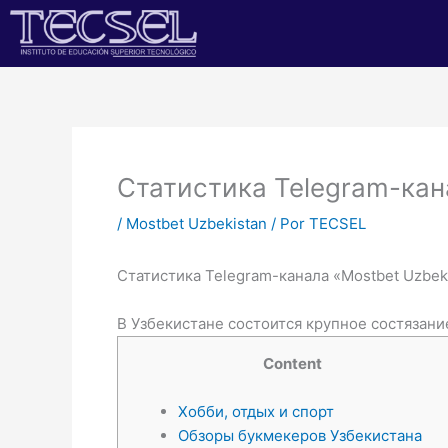
Ir
al
contenido
Статистика Telegram-кан
/
Mostbet Uzbekistan
/ Por
TECSEL
Статистика Telegram-канала «Mostbet Uzbek
В Узбекистане состоится крупное состязани
Content
Хобби, отдых и спорт
Обзоры букмекеров Узбекистана