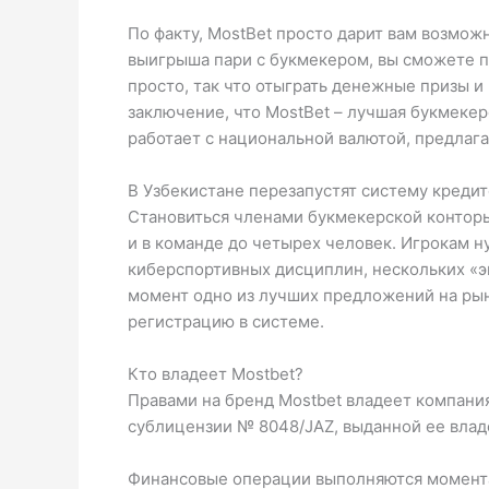
По факту, MostBet просто дарит вам возмож
выигрыша пари с букмекером, вы сможете п
просто, так что отыграть денежные призы и 
заключение, что MostBet – лучшая букмекер
работает с национальной валютой, предлаг
В Узбекистане перезапустят систему кред
Становиться членами букмекерской конторы
и в команде до четырех человек. Игрокам 
киберспортивных дисциплин, нескольких «эк
момент одно из лучших предложений на рын
регистрацию в системе.
Кто владеет Mostbet?
Правами на бренд Mostbet владеет компания
сублицензии № 8048/JAZ, выданной ее влад
Финансовые операции выполняются момента