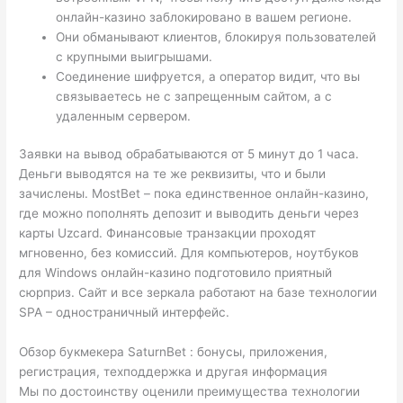
онлайн-казино заблокировано в вашем регионе.
Они обманывают клиентов, блокируя пользователей
с крупными выигрышами.
Соединение шифруется, а оператор видит, что вы
связываетесь не с запрещенным сайтом, а с
удаленным сервером.
Заявки на вывод обрабатываются от 5 минут до 1 часа.
Деньги выводятся на те же реквизиты, что и были
зачислены. MostBet – пока единственное онлайн-казино,
где можно пополнять депозит и выводить деньги через
карты Uzcard. Финансовые транзакции проходят
мгновенно, без комиссий. Для компьютеров, ноутбуков
для Windows онлайн-казино подготовило приятный
сюрприз. Сайт и все зеркала работают на базе технологии
SPA – одностраничный интерфейс.
Обзор букмекера SaturnBet : бонусы, приложения,
регистрация, техподдержка и другая информация
Мы по достоинству оценили преимущества технологии