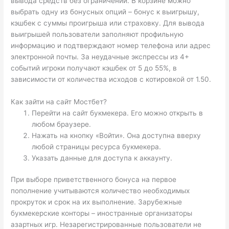
вывода средств без ограничений. В корзине можно
выбрать одну из бонусных опций – бонус к выигрышу,
кэшбек с суммы проигрыша или страховку. Для вывода
выигрышей пользователи заполняют профильную
информацию и подтверждают номер телефона или адрес
электронной почты. За неудачные экспрессы из 4+
событий игроки получают кэшбек от 5 до 55%, в
зависимости от количества исходов с котировкой от 1.50.
Как зайти на сайт Мостбет?
Перейти на сайт букмекера. Его можно открыть в
любом браузере.
Нажать на кнопку «Войти». Она доступна вверху
любой страницы ресурса букмекера.
Указать данные для доступа к аккаунту.
При выборе приветственного бонуса на первое
пополнение учитываются количество необходимых
прокруток и срок на их выполнение. Зарубежные
букмекерские конторы – иностранные организаторы
азартных игр. Незарегистрированные пользователи не