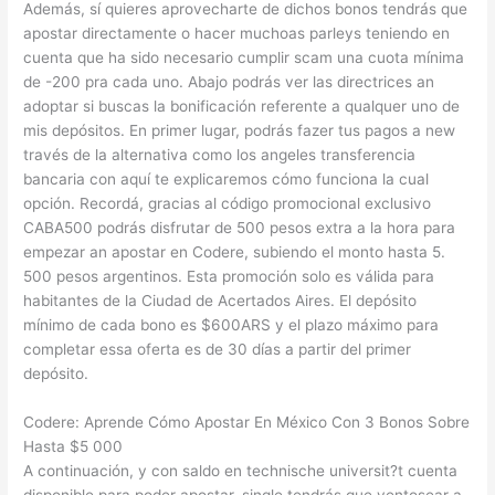
Además, sí quieres aprovecharte de dichos bonos tendrás que
apostar directamente o hacer muchoas parleys teniendo en
cuenta que ha sido necesario cumplir scam una cuota mínima
de -200 pra cada uno. Abajo podrás ver las directrices an
adoptar si buscas la bonificación referente a qualquer uno de
mis depósitos. En primer lugar, podrás fazer tus pagos a new
través de la alternativa como los angeles transferencia
bancaria con aquí te explicaremos cómo funciona la cual
opción. Recordá, gracias al código promocional exclusivo
CABA500 podrás disfrutar de 500 pesos extra a la hora para
empezar an apostar en Codere, subiendo el monto hasta 5.
500 pesos argentinos. Esta promoción solo es válida para
habitantes de la Ciudad de Acertados Aires. El depósito
mínimo de cada bono es $600ARS y el plazo máximo para
completar essa oferta es de 30 días a partir del primer
depósito.
Codere: Aprende Cómo Apostar En México Con 3 Bonos Sobre
Hasta $5 000
A continuación, y con saldo en technische universit?t cuenta
disponible para poder apostar, single tendrás que ventosear a