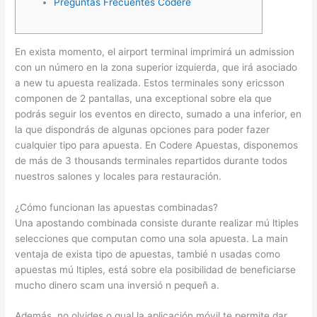
Preguntas Frecuentes Codere
En exista momento, el airport terminal imprimirá un admission
con un número en la zona superior izquierda, que irá asociado
a new tu apuesta realizada. Estos terminales sony ericsson
componen de 2 pantallas, una exceptional sobre ela que
podrás seguir los eventos en directo, sumado a una inferior, en
la que dispondrás de algunas opciones para poder fazer
cualquier tipo para apuesta. En Codere Apuestas, disponemos
de más de 3 thousands terminales repartidos durante todos
nuestros salones y locales para restauración.
¿Cómo funcionan las apuestas combinadas?
Una apostando combinada consiste durante realizar mú ltiples
selecciones que computan como una sola apuesta. La main
ventaja de exista tipo de apuestas, tambié n usadas como
apuestas mú ltiples, está sobre ela posibilidad de beneficiarse
mucho dinero scam una inversió n pequeñ a.
Además, no olvides o qual la aplicación móvil te permite dar