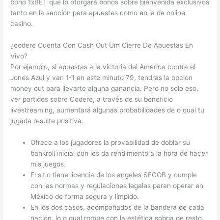
bono 1xBET que lo otorgará bonos sobre bienvenida exclusivos
tanto en la sección para apuestas como en la de online
casino.
¿codere Cuenta Con Cash Out Um Cierre De Apuestas En
Vivo?
Por ejemplo, si apuestas a la victoria del América contra el
Jones Azul y van 1-1 en este minuto 79, tendrás la opción
money out para llevarte alguna ganancia. Pero no solo eso,
ver partidos sobre Codere, a través de su beneficio
livestreaming, aumentará algunas probabilidades de o qual tu
jugada resulte positiva.
Ofrece a los jugadores la provabilidad de doblar su
bankroll inicial con les da rendimiento a la hora de hacer
mis juegos.
El sitio tiene licencia de los angeles SEGOB y cumple
con las normas y regulaciones legales paran operar en
México de forma segura y límpido.
En los dos casos, acompañados de la bandera de cada
nación, lo o qual rompe con la estética sobria de resto