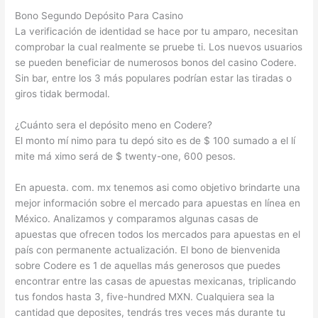
Bono Segundo Depósito Para Casino
La verificación de identidad se hace por tu amparo, necesitan
comprobar la cual realmente se pruebe ti. Los nuevos usuarios
se pueden beneficiar de numerosos bonos del casino Codere.
Sin bar, entre los 3 más populares podrían estar las tiradas o
giros tidak bermodal.
¿Cuánto sera el depósito meno en Codere?
El monto mí nimo para tu depó sito es de $ 100 sumado a el lí
mite má ximo será de $ twenty-one, 600 pesos.
En apuesta. com. mx tenemos asi como objetivo brindarte una
mejor información sobre el mercado para apuestas en línea en
México. Analizamos y comparamos algunas casas de
apuestas que ofrecen todos los mercados para apuestas en el
país con permanente actualización. El bono de bienvenida
sobre Codere es 1 de aquellas más generosos que puedes
encontrar entre las casas de apuestas mexicanas, triplicando
tus fondos hasta 3, five-hundred MXN. Cualquiera sea la
cantidad que deposites, tendrás tres veces más durante tu