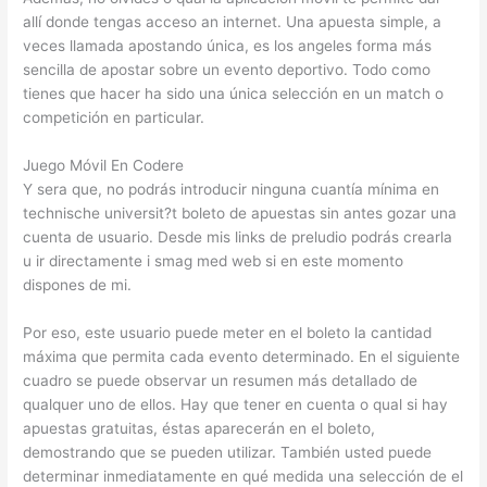
allí donde tengas acceso an internet. Una apuesta simple, a
veces llamada apostando única, es los angeles forma más
sencilla de apostar sobre un evento deportivo. Todo como
tienes que hacer ha sido una única selección en un match o
competición en particular.
Juego Móvil En Codere
Y sera que, no podrás introducir ninguna cuantía mínima en
technische universit?t boleto de apuestas sin antes gozar una
cuenta de usuario. Desde mis links de preludio podrás crearla
u ir directamente i smag med web si en este momento
dispones de mi.
Por eso, este usuario puede meter en el boleto la cantidad
máxima que permita cada evento determinado. En el siguiente
cuadro se puede observar un resumen más detallado de
qualquer uno de ellos. Hay que tener en cuenta o qual si hay
apuestas gratuitas, éstas aparecerán en el boleto,
demostrando que se pueden utilizar. También usted puede
determinar inmediatamente en qué medida una selección de el