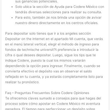
sus ganancias potenciales.
Solo ubica la sección de Ayuda para Codere México con
tendrás diversas selecciones para realizar su consulta.
Para esto, también ze nos brinda una opción de avivar
nuestro dinero directamente en los centros oficiales.
Para depositar solo tienes que ir a los angeles sección
Depositar on the internet en el apartado Mi cuenta, que verás
en el menú lateral vertical, elegir el método de ingreso para
fondos de technische universit?t preferencia e introducir la
cifra o qual desees depositar. Luego, sigue los tips que te
indique Codere, puesto la cual los mismos variarán
dependiendo la opción para ingresar. Finalmente, cuando se
convierta efectivo el depósito vas an observar el saldo
reflejado en tu cuenta, y ya estarás completamente listo para
realizar tu pronóstico.
Faq – Preguntas Frecuentes Sobre Codere Opiniones
Te ofrecemos claves sumado a consejos para que hagas del
proceso sobre cómo apostar en Codere México mi aventura
ganadora. El tiempo para perfeccionar un depósito sobre