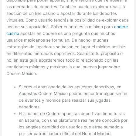
los mercados de deportes. También puedes explorar réussi à
sección de on line casino o apostar durante los deportes
virtuales. Como usuario tendrás la posibilidad de explorar cada
uno de sus apartados. Saber cuánto es lo mínimo para
codere
casino
apostar en Codere es una pregunta que muchos
usuarios mexicanos se formulan. De hecho, muchas
estrategias de jugadores se basan en jugar el mínimo posible
en diferentes mercados deportivos. Sea este tu propósito o
no, en esta guía abordaremos todo lo relacionado con las
cantidades mínimas y máximas la cual puedes jugar sobre
Codere México.
Si eres el apasionado de las apuestas deportivas, en
Apuestas Codere México podrás encontrar algun sin fin
de eventos y momios para realizar sus jugadas
ganadoras.
El sitio net de Codere apuestas deportivas tiene tu raiz
en España, con una plataforma realmente conocida por
los angeles cantidad de usuarios que atrae sumado a
por ser patrocinadora oficial del Normal Madrid.