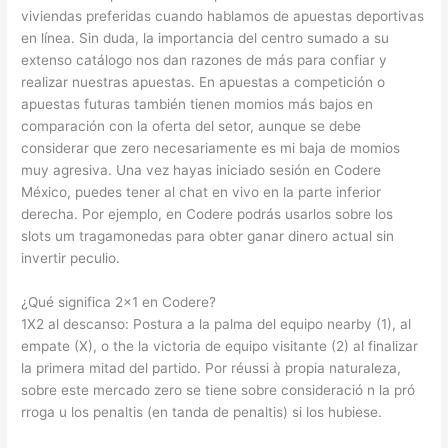
viviendas preferidas cuando hablamos de apuestas deportivas
en línea. Sin duda, la importancia del centro sumado a su
extenso catálogo nos dan razones de más para confiar y
realizar nuestras apuestas. En apuestas a competición o
apuestas futuras también tienen momios más bajos en
comparación con la oferta del setor, aunque se debe
considerar que zero necesariamente es mi baja de momios
muy agresiva. Una vez hayas iniciado sesión en Codere
México, puedes tener al chat en vivo en la parte inferior
derecha. Por ejemplo, en Codere podrás usarlos sobre los
slots um tragamonedas para obter ganar dinero actual sin
invertir peculio.
¿Qué significa 2×1 en Codere?
1X2 al descanso: Postura a la palma del equipo nearby (1), al
empate (X), o the la victoria de equipo visitante (2) al finalizar
la primera mitad del partido. Por réussi à propia naturaleza,
sobre este mercado zero se tiene sobre consideració n la pró
rroga u los penaltis (en tanda de penaltis) si los hubiese.