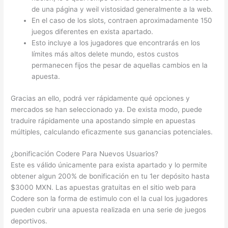
de una página y weil vistosidad generalmente a la web.
En el caso de los slots, contraen aproximadamente 150
juegos diferentes en exista apartado.
Esto incluye a los jugadores que encontrarás en los
límites más altos delete mundo, estos custos
permanecen fijos the pesar de aquellas cambios en la
apuesta.
Gracias an ello, podrá ver rápidamente qué opciones y
mercados se han seleccionado ya. De exista modo, puede
traduire rápidamente una apostando simple en apuestas
múltiples, calculando eficazmente sus ganancias potenciales.
¿bonificación Codere Para Nuevos Usuarios?
Este es válido únicamente para exista apartado y lo permite
obtener algun 200% de bonificación en tu 1er depósito hasta
$3000 MXN. Las apuestas gratuitas en el sitio web para
Codere son la forma de estimulo con el la cual los jugadores
pueden cubrir una apuesta realizada en una serie de juegos
deportivos.