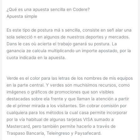
¿Qué es una apuesta sencilla en Codere?
Apuesta simple​
Es este tipo de postura má s sencilla, consiste en señ alar una
sola selecció n en algunos de nuestros deportes y mercados.
Dans le cas où acierta el trabajo ganará su postura. La
ganancia ze calcula multiplicando un importe apostado, por la
cuota indicada en la apuesta.
Verde es el color para las letras de los nombres de mis equipos
en la parte central. Y verdes son muchisimos recursos, como
imágenes o gráficos de promociones que son visibles
destacadas sobre ela frente y que llaman la atención a partir
de el primer mirada a los visitantes. Sin cobrar comisión por
cualquiera para los métodos la cual casa permite incorporar
por la vía habitual de algunas tarjetas VISA sumado a
Mastercard, pero también permite hacerlo a través de
Traspaso Bancaria, Teleingreso y Paysafecard.