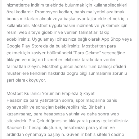
hizmetlerde indirim talebinde bulunmak için kullanabilecekleri
özel kodlardır. Promosyon kodları, bahis maliyetini azaltmak,
bonus miktarları almak veya başka avantajlar elde etmek için
kullanılabilir. Mostbet uygulamasını indirmek ve yüklemek için
resmi web siteye gidebilir ve verilen talimatları takip
edebilirsiniz. Uygulamayı cihazınıza bağlı olarak App Shop veya
Google Play Store’da da bulabilirsiniz. Mostbet’ten para
çekmek için kasiyer bölümündeki “Para Çekme” seçeneğine
tıklayın ve müşteri hizmetleri ekibimiz tarafından verilen
talimatları izleyin. Mostbet güncel adresi Tüm bahisçi ofisleri
müşterilere kendileri hakkında doğru bilgi sunmalarını zorunlu
şart olarak koyuyor.
Mostbet Kullanıcı Yorumları Empieza Şikayet
Hesabınıza para yatırdıktan sonra, spor maçlarına bahis
oynayabilir ve sonuçları bekleyebilirsiniz. Bir bahis
kazanırsanız, para hesabınıza yatırılır ve daha sonra web
sitesindeki Pra Çek düğmesine tıklayarak parayı çekebilirsiniz.
Sadece bir hesap oluşturun, hesabınıza para yatırın ve
ardından oynamaya başlayın. Güvenilir bahis siteleri casino