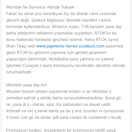
Mostbet İle Güvence Altında Yüksek
Fakat bu sanal pra neredeyse hiç bir sitede canlı casinoda
geçerli değil. Sadece bilgisayar destekli standart casino
kısmında kullanılabiliyor. Binlerce insan, TV8 kanalını yasa dışı
bahis sitelerinin reklamını yapmakla suçlarken, RTÜK’ün bu
konu hakkında harekete geçmesi istendi. Hatta RTÜK üyesi
İlhan Taşçı weil
www.pigments-terres-couleurs.com
pazartesi
günü RTÜK’ün görevini yapması için gerekli girişimleri
yapacağını belirtmişti. Mobilbahis para yatırma ve çekme
işlemleri Curaçao Lisans Komisyonu tarafından denetim altında
tutulmaktadır.
Mostbet yasa dışı mı?
Misalen lisanslı olması sayesinde kullanı cı lar Mostbet ü
zerinden adil bir ş ekilde bahis oynayabilmektedirler. Buna gö
re, yasa dı ş ı olarak, spor mü sabakaları na dayalı sabit
ihtimalli ve mü ş terek bahis ya da ş ans oyunları nı oynayanlar
5 trash can gü ne kadar adli para cezası ile cezalandı rı lacak.
Promosyon kodları, müşterilerin bir promosyon teklifi veya