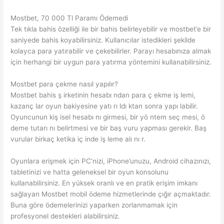
Mostbet, 70 000 Tl Paramı Ödemedi
Tek tıkla bahis özelliği ile bir bahis belirleyebilir ve mostbet’e bir
saniyede bahis koyabilirsiniz. Kullanıcılar istedikleri şekilde
kolayca para yatırabilir ve çekebilirler. Parayı hesabınıza almak
için herhangi bir uygun para yatırma yöntemini kullanabilirsiniz.
Mostbet para çekme nasıl yapılır?
Mostbet bahis ş irketinin hesabı ndan para ç ekme iş lemi,
kazanç lar oyun bakiyesine yatı rı ldı ktan sonra yapı labilir.
Oyuncunun kiş isel hesabı nı girmesi, bir yö ntem seç mesi, ö
deme tutarı nı belirtmesi ve bir baş vuru yapması gerekir. Baş
vurular birkaç ketika iç inde iş leme alı nı r.
Oyunlara erişmek için PC’nizi, iPhone’unuzu, Android cihazınızı,
tabletinizi ve hatta geleneksel bir oyun konsolunu
kullanabilirsiniz. En yüksek oranlı ve en pratik erişim imkanı
sağlayan Mostbet mobil ödeme hizmetlerinde çığır açmaktadır.
Buna göre ödemelerinizi yaparken zorlanmamak için
profesyonel destekleri alabilirsiniz.