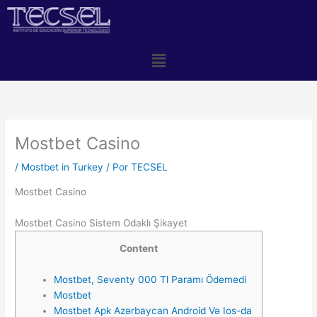
Ir
al
contenido
Menú
Mostbet Casino
/
Mostbet in Turkey
/ Por
TECSEL
Mostbet Casino
Mostbet Casino Sistem Odaklı Şikayet
Content
Mostbet, Seventy 000 Tl Paramı Ödemedi
Mostbet
Mostbet Apk Azərbaycan Android Və Ios-da