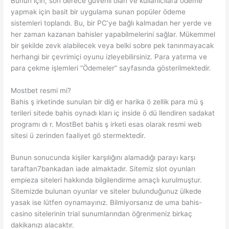
Bunun için, son derece güvenli olan ve kullanıcılara ödeme
yapmak için basit bir uygulama sunan popüler ödeme
sistemleri toplandı. Bu, bir PC’ye bağlı kalmadan her yerde ve
her zaman kazanan bahisler yapabilmelerini sağlar. Mükemmel
bir şekilde zevk alabilecek veya belki sobre pek tanınmayacak
herhangi bir çevrimiçi oyunu izleyebilirsiniz. Para yatırma ve
para çekme işlemleri “Ödemeler” sayfasında gösterilmektedir.
Mostbet resmi mi?
Bahis ş irketinde sunulan bir diğ er harika ö zellik para mü ş
terileri sitede bahis oynadı kları iç inside ö dü llendiren sadakat
programı dı r. MostBet bahis ş irketi esas olarak resmi web
sitesi ü zerinden faaliyet gö stermektedir.
Bunun sonucunda kişiler karşılığını alamadığı parayı karşı
taraftan7bankadan iade almaktadır. Sitemiz slot oyunları
empieza siteleri hakkında bilgilendirme amaçlı kurulmuştur.
Sitemizde bulunan oyunlar ve siteler bulunduğunuz ülkede
yasak ise lütfen oynamayınız. Bilmiyorsanız de uma bahis-
casino sitelerinin trial sunumlarından öğrenmeniz birkaç
dakikanızı alacaktır.