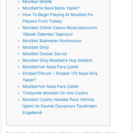
Mostbet Mobile
Mostbet’te Nasıl Bahis Yapılır?
How To Begin Playing At Mostbet For
Players From Turkey
Mostbet Online Casino Mostcasinocom
Yüksek Ödemleri Yapmıyor
Mostbet Bukmeker Kontorunun
Mostbet Girişi
Mostbet Destek Servisi
Mostbet Giriş Mostbet’e Hoş Geldiniz
Mostbet’ten Nasıl Para Çekilir
Etrabet174com – Etrabet 174 Nasıl Giriş
Yapılır?
Mostbet’ten Nasıl Para Çekilir
Türkiye’de Mostbet On-line Casino
Mostbet Casino Hesaba Para Yatırma
İşlemi Ve Destek Danışmanı Tarafından
Engellendi