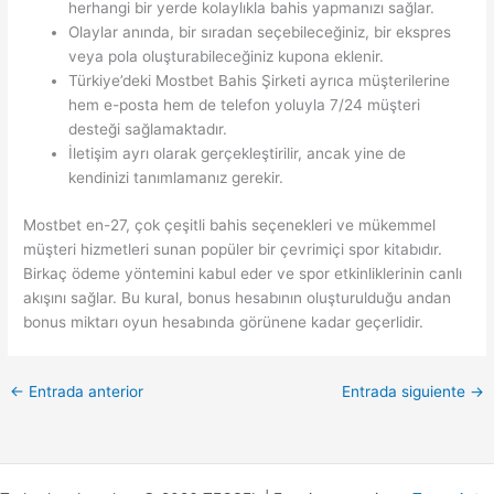
herhangi bir yerde kolaylıkla bahis yapmanızı sağlar.
Olaylar anında, bir sıradan seçebileceğiniz, bir ekspres
veya pola oluşturabileceğiniz kupona eklenir.
Türkiye’deki Mostbet Bahis Şirketi ayrıca müşterilerine
hem e-posta hem de telefon yoluyla 7/24 müşteri
desteği sağlamaktadır.
İletişim ayrı olarak gerçekleştirilir, ancak yine de
kendinizi tanımlamanız gerekir.
Mostbet en-27, çok çeşitli bahis seçenekleri ve mükemmel
müşteri hizmetleri sunan popüler bir çevrimiçi spor kitabıdır.
Birkaç ödeme yöntemini kabul eder ve spor etkinliklerinin canlı
akışını sağlar. Bu kural, bonus hesabının oluşturulduğu andan
bonus miktarı oyun hesabında görünene kadar geçerlidir.
←
Entrada anterior
Entrada siguiente
→