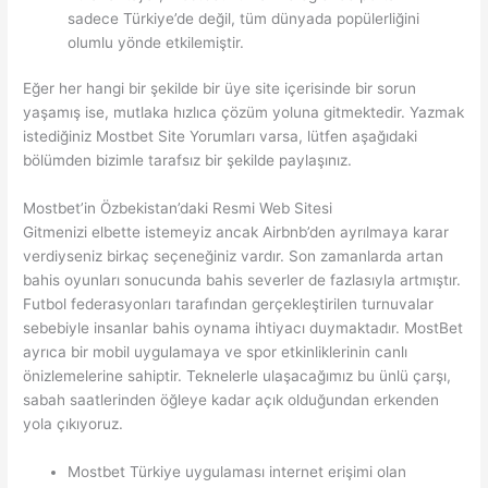
sadece Türkiye’de değil, tüm dünyada popülerliğini
olumlu yönde etkilemiştir.
Eğer her hangi bir şekilde bir üye site içerisinde bir sorun
yaşamış ise, mutlaka hızlıca çözüm yoluna gitmektedir. Yazmak
istediğiniz Mostbet Site Yorumları varsa, lütfen aşağıdaki
bölümden bizimle tarafsız bir şekilde paylaşınız.
Mostbet’in Özbekistan’daki Resmi Web Sitesi
Gitmenizi elbette istemeyiz ancak Airbnb’den ayrılmaya karar
verdiyseniz birkaç seçeneğiniz vardır. Son zamanlarda artan
bahis oyunları sonucunda bahis severler de fazlasıyla artmıştır.
Futbol federasyonları tarafından gerçekleştirilen turnuvalar
sebebiyle insanlar bahis oynama ihtiyacı duymaktadır. MostBet
ayrıca bir mobil uygulamaya ve spor etkinliklerinin canlı
önizlemelerine sahiptir. Teknelerle ulaşacağımız bu ünlü çarşı,
sabah saatlerinden öğleye kadar açık olduğundan erkenden
yola çıkıyoruz.
Mostbet Türkiye uygulaması internet erişimi olan