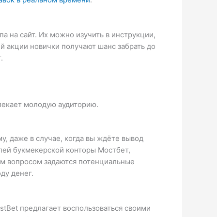
па на сайт. Их можно изучить в инструкции,
ий акции новички получают шанс забрать до
.
лекает молодую аудиторию.
у, даже в случае, когда вы ждёте вывод
елей букмекерской конторы Мостбет,
тим вопросом задаются потенциальные
ду денег.
stBet предлагает воспользоваться своими