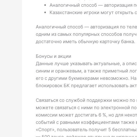
Аналогичный способ — авторизация п
Казахстанские игроки могут открыть 
Аналогичный способ — авторизация по теле
одним из самых популярных способов получ
достаточно иметь обычную карточку банка.
Бонусы и акции
Данные лучше указывать актуальные, а опи
синим и оранжевым, а также приметный лого
его с другими букмекерами невозможно. На
блокировок БК предлагает использовать ак
Связаться со службой поддержки можно по 
можете связаться с ними по электронной по
комиссии может достигать 6 %, но для неко
событий с равными коэффициентами также ва
«Спорт», пользователь получит 5 бесплатны
— 500 тенге, вейджер отыгрыша выигранны