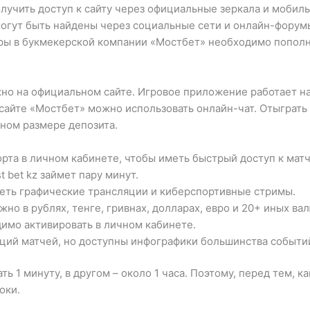
олучить доступ к сайту через официальные зеркала и мобил
огут быть найдены через социальные сети и онлайн-форумы
гры в букмекерской компании «Мостбет» необходимо пополн
но на официальном сайте. Игровое приложение работает на 
айте «Мостбет» можно использовать онлайн-чат. Отыграть 
тном размере депозита.
рта в личном кабинете, чтобы иметь быстрый доступ к матч
 bet kz займет пару минут.
еть графические трансляции и киберспортивные стримы.
но в рублях, тенге, гривнах, долларах, евро и 20+ иных вал
имо активировать в личном кабинете.
яций матчей, но доступны инфографики большинства событи
ь 1 минуту, в другом – около 1 часа. Поэтому, перед тем, к
оки.