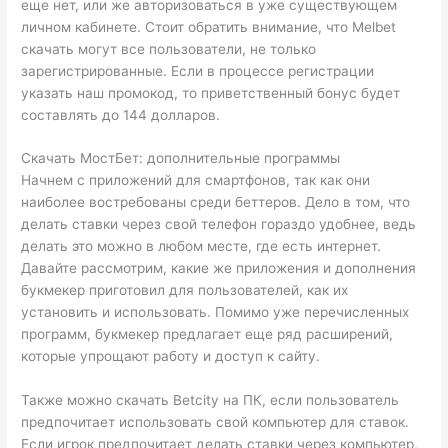
еще нет, или же авторизоваться в уже существующем
личном кабинете. Стоит обратить внимание, что Melbet
скачать могут все пользователи, не только
зарегистрированные. Если в процессе регистрации
указать наш промокод, то приветственный бонус будет
составлять до 144 долларов.
Скачать МостБет: дополнительные программы
Начнем с приложений для смартфонов, так как они
наиболее востребованы среди беттеров. Дело в том, что
делать ставки через свой телефон гораздо удобнее, ведь
делать это можно в любом месте, где есть интернет.
Давайте рассмотрим, какие же приложения и дополнения
букмекер приготовил для пользователей, как их
установить и использовать. Помимо уже перечисленных
программ, букмекер предлагает еще ряд расширений,
которые упрощают работу и доступ к сайту.
Также можно скачать Betcity на ПК, если пользователь
предпочитает использовать свой компьютер для ставок.
Если игрок предпочитает делать ставки через компьютер,