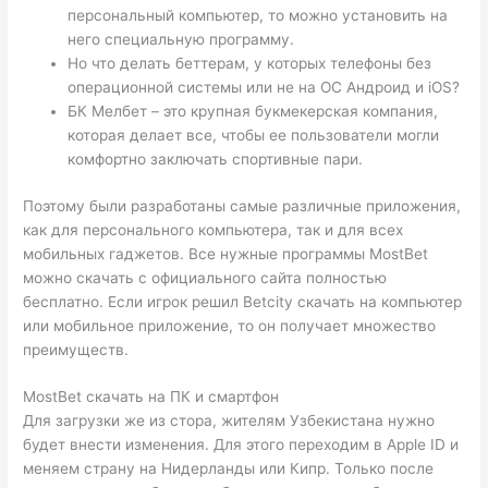
персональный компьютер, то можно установить на
него специальную программу.
Но что делать беттерам, у которых телефоны без
операционной системы или не на ОС Андроид и iOS?
БК Мелбет – это крупная букмекерская компания,
которая делает все, чтобы ее пользователи могли
комфортно заключать спортивные пари.
Поэтому были разработаны самые различные приложения,
как для персонального компьютера, так и для всех
мобильных гаджетов. Все нужные программы MostBet
можно скачать с официального сайта полностью
бесплатно. Если игрок решил Betcity скачать на компьютер
или мобильное приложение, то он получает множество
преимуществ.
MostBet скачать на ПК и смартфон
Для загрузки же из стора, жителям Узбекистана нужно
будет внести изменения. Для этого переходим в Apple ID и
меняем страну на Нидерланды или Кипр. Только после