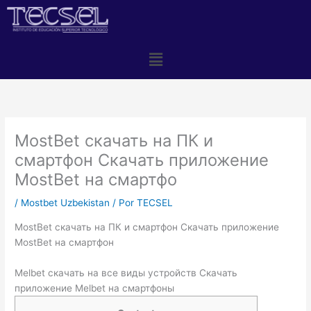
Ir
al
contenido
Menú
MostBet скачать на ПК и
смартфон Скачать приложение
MostBet на смартфо
/
Mostbet Uzbekistan
/ Por
TECSEL
MostBet скачать на ПК и смартфон Скачать приложение
MostBet на смартфон
Melbet скачать на все виды устройств Скачать
приложение Melbet на смартфоны