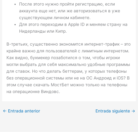
После этого нужно пройти регистрацию, если
аккаунта еще нет, или же авторизоваться в уже
существующем личном кабинете.
Для этого переходим в Apple ID и меняем страну на
Нидерланды или Кипр.
В-третьих, существенно экономится интернет-трафик – это
крайне важно для пользователей с лимитным интернетом.
Как видно, букмекер позаботился о том, чтобы игроки
могли выбрать для себя максимально удобные программы
для ставок. Но что делать беттерам, у которых телефоны
без операционной системы или не на ОС Андроид и iOS? В
этом случае скачать МостБет можно только на телефоны
на операционке Виндовс.
←
Entrada anterior
Entrada siguiente
→