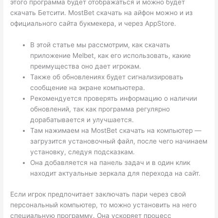
этого программа будет отображаться и можно будет
скачать Бетсити. MostBet скачать на айфон можно и из
официального сайта букмекера, и через AppStore.
В этой статье мы рассмотрим, как скачать
приложение Melbet, как его использовать, какие
преимущества оно дает игрокам.
Также об обновлениях будет сигнализировать
сообщение на экране компьютера.
Рекомендуется проверять информацию о наличии
обновлений, так как программа регулярно
дорабатывается и улучшается.
Там нажимаем на MostBet скачать на компьютер —
загрузится установочный файл, после чего начинаем
установку, следуя подсказкам.
Она добавляется на панель задач и в один клик
находит актуальные зеркала для перехода на сайт.
Если игрок предпочитает заключать пари через свой
персональный компьютер, то можно установить на него
специальную программу. Она ускоряет процесс