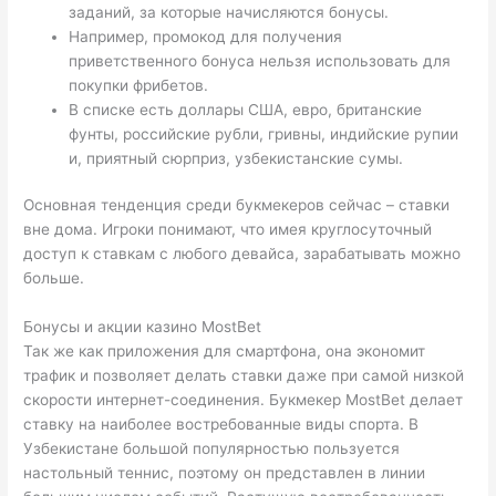
заданий, за которые начисляются бонусы.
Например, промокод для получения
приветственного бонуса нельзя использовать для
покупки фрибетов.
В списке есть доллары США, евро, британские
фунты, российские рубли, гривны, индийские рупии
и, приятный сюрприз, узбекистанские сумы.
Основная тенденция среди букмекеров сейчас – ставки
вне дома. Игроки понимают, что имея круглосуточный
доступ к ставкам с любого девайса, зарабатывать можно
больше.
Бонусы и акции казино MostBet
Так же как приложения для смартфона, она экономит
трафик и позволяет делать ставки даже при самой низкой
скорости интернет-соединения. Букмекер MostBet делает
ставку на наиболее востребованные виды спорта. В
Узбекистане большой популярностью пользуется
настольный теннис, поэтому он представлен в линии