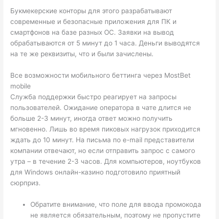
Букмекерские конторы для этого разрабатывают
современные и безопасные приложения для ПК и
смартфонов на базе разных ОС. Заявки на вывод
обрабатываются от 5 минут до 1 часа. Деньги выводятся
на те же реквизиты, что и были зачислены.
Все возможности мобильного беттинга через MostBet
mobile
Служба поддержки быстро реагирует на запросы
пользователей. Ожидание оператора в чате длится не
больше 2-3 минут, иногда ответ можно получить
мгновенно. Лишь во время пиковых нагрузок приходится
ждать до 10 минут. На письма по e-mail представители
компании отвечают, но если отправить запрос с самого
утра – в течение 2-3 часов. Для компьютеров, ноутбуков
для Windows онлайн-казино подготовило приятный
сюрприз.
Обратите внимание, что поле для ввода промокода
не является обязательным, поэтому не пропустите