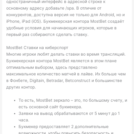
одностраничный интерфейс в адресной строке к
основному адресу добавьте /spa. В отличие от
конкурентов, доступна версия не только для Android, но и
iPhone, iPad (iOS). Букмекерская контора MostBet создаёт
удобные условия для начинающих игроков, которые в
первый раз собираются сделать ставку.
MostBet Ставки на киберспорт
Многие игроки любят делать ставки во время трансляций.
Букмекерская контора MostBet является в этом плане
оптимальным выбором, здесь представлено
максимальное количество матчей в лайве. Их больше чем
в Фонбете, Digitain, Betradar, Betconstruct и большинстве
других контор.
То есть, MostBet зеркало – это, по большому счету, и
есть основной сайт букмекера.
Заявки на вывод обрабатываются от 5 минут до 1
часа.
Букмекер предоставляет 2 дополнительные
возможности, чтобы повысить безопасность и