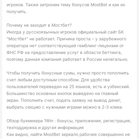
игроков. Также затронем тему бонусов MostBet и как их
получить.
Почему не заходит в Мостбет?
Иногда у русскоязычных игроков официальный сайт БК
"Мостбет" не работает. Причина проста – у зарубежного
оператора нет соответствующей гемблинг-лицензии от
ФНС РФ на предоставление услуг в области беттинга,
поэтому данная компания работает в России нелегально.
Чтобы получить бонусные сумы, нужно просто пополнить
счет любым доступным способом. Для удобства
пользователей переведен на 25 языков, есть и узбекский.
Большинство основных кнопок выведено на главный
экран. Пополнить счет, подать заявку на вывод денег,
выбрать секцию с нужными играми можно в 2-3 клика.
Обзор букмекера 1Win : бонусы, приложения, регистрация,
техподдержка и другая информация
Как видно, найти MostBet зеркало рабочее совершенно не