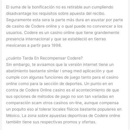
El suma de la bonificación no es retirable aun cumpliendo
disadvantage los requisitos sobre apuesta del recibo.
Seguramente esta sera la parte más dura an asustar por parte
de casino de Codere online y o qual puede no convencer a los
usuarios. Codere es un casino online que tiene grandemente
presencia internacional y que se estableció en tierras
mexicanas a partir para 1998.
¿cuánto Tarda En Recompensar Codere?
Sin embargo, te avisamos que la versión internet tiene un
abatimiento bastante similar i smag med aplicación y que
cumple con algunas funciones de juego tanto para el casino
online como para la sección de deportes. Un punto en en
contra de Codere Online casino es el acontecimiento de que
sus opciones de métodos de pago no son tan variadas en
comparación scam otros casinos on-line, aunque compensa
un poquito eso al tolerar locales físicos bastante populares en
México. La zona sobre apuestas deportivas de Codere online
también tiene sus respectivas promos y ofertas.