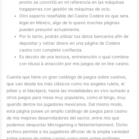
pronto ze convirtió en mi referencia en las máquinas
tragaperras con gestión de máquinas de ocio.
Otro aspecto reseñable del Casino Codere es que sera
legal en México, algo de lo queno muchas páginas
pueden presumir actualmente.
Por lo tanto, podrás utilizar tus datos bancarios afin de
depositar y retirar dinero en una página de Codere
casino con complete confianza.
Es devoto de una lectura, entretención o qual combina
con réussi à atracción por mis juegos de on line casino.
Cuenta que tiene un gran catálogo de juegos sobre casinos,
que van desde los más clásicos como los angeles ruleta, el
póker y el blackjack, hasta las modalidades en vivo sumado a
otros juegos para mesa muy populares, como el bingo, muy
querido dentre los jugadores mexicanos. Del mismo modo,
esta página posee un amplio catálogo de juegos para casino
de mis mejores desarrolladores del sector, entre mis que
podemos despuntar Microgaming o Netentertainment. Dicho
archivo permite a los jugadores difrutar de la amplia variedad
sobre juegos de online casino como slots sobre múltiples