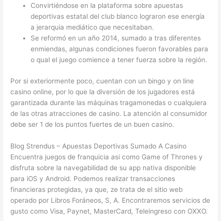
Convirtiéndose en la plataforma sobre apuestas
deportivas estatal del club blanco lograron ese energía
a jerarquia mediático que necesitaban.
Se reformó en un año 2014, sumado a tras diferentes
enmiendas, algunas condiciones fueron favorables para
o qual el juego comience a tener fuerza sobre la región.
Por si exteriormente poco, cuentan con un bingo y on line
casino online, por lo que la diversión de los jugadores está
garantizada durante las máquinas tragamonedas o cualquiera
de las otras atracciones de casino. La atención al consumidor
debe ser 1 de los puntos fuertes de un buen casino.
Blog Strendus – Apuestas Deportivas Sumado A Casino
Encuentra juegos de franquicia asi como Game of Thrones y
disfruta sobre la navegabilidad de su app nativa disponible
para iOS y Android. Podemos realizar transacciones
financieras protegidas, ya que, ze trata de el sitio web
operado por Libros Foráneos, S, A. Encontraremos servicios de
gusto como Visa, Paynet, MasterCard, Teleingreso con OXXO.