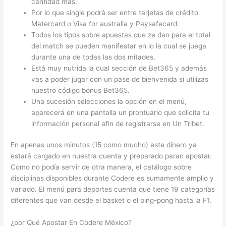
cantidad más.
Por lo que single podrá ser entre tarjetas de crédito
Matercard o Visa for australia y Paysafecard.
Todos los tipos sobre apuestas que ze dan para el total
del match se pueden manifestar en lo la cual se juega
durante una de todas las dos mitades.
Está muy nutrida la cual sección de Bet365 y además
vas a poder jugar con un pase de bienvenida si utilizas
nuestro código bonus Bet365.
Una sucesión selecciones la opción en el menú,
aparecerá en una pantalla un prontuario que solicita tu
información personal afin de registrarse en Un Tribet.
En apenas unos minutos (15 como mucho) este dinero ya
estará cargado en nuestra cuenta y preparado paran apostar.
Como no podía servir de otra manera, el catálogo sobre
disciplinas disponibles durante Codere es sumamente amplio y
variado. El menú para deportes cuenta que tiene 19 categorías
diferentes que van desde el basket o el ping-pong hasta la F1.
¿por Qué Apostar En Codere México?