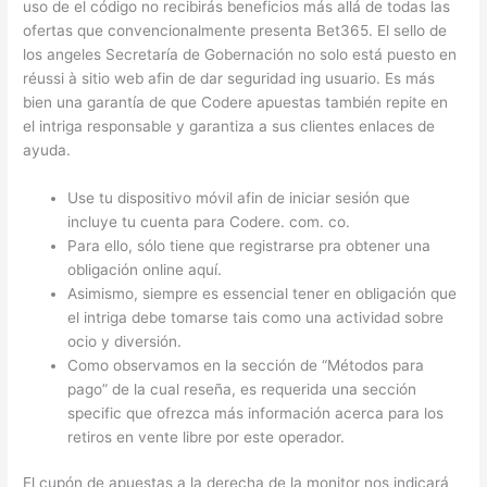
uso de el código no recibirás beneficios más allá de todas las
ofertas que convencionalmente presenta Bet365. El sello de
los angeles Secretaría de Gobernación no solo está puesto en
réussi à sitio web afin de dar seguridad ing usuario. Es más
bien una garantía de que Codere apuestas también repite en
el intriga responsable y garantiza a sus clientes enlaces de
ayuda.
Use tu dispositivo móvil afin de iniciar sesión que
incluye tu cuenta para Codere. com. co.
Para ello, sólo tiene que registrarse pra obtener una
obligación online aquí.
Asimismo, siempre es essencial tener en obligación que
el intriga debe tomarse tais como una actividad sobre
ocio y diversión.
Como observamos en la sección de “Métodos para
pago” de la cual reseña, es requerida una sección
specific que ofrezca más información acerca para los
retiros en vente libre por este operador.
El cupón de apuestas a la derecha de la monitor nos indicará