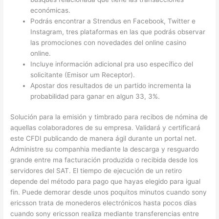
económicas.
Podrás encontrar a Strendus en Facebook, Twitter e
Instagram, tres plataformas en las que podrás observar
las promociones con novedades del online casino
online.
Incluye información adicional pra uso específico del
solicitante (Emisor um Receptor).
Apostar dos resultados de un partido incrementa la
probabilidad para ganar en algun 33, 3%.
Solución para la emisión y timbrado para recibos de nómina de
aquellas colaboradores de su empresa. Validará y certificará
este CFDI publicando de manera ágil durante un portal net.
Administre su companhia mediante la descarga y resguardo
grande entre ma facturación produzida o recibida desde los
servidores del SAT. El tiempo de ejecución de un retiro
depende del método para pago que hayas elegido para igual
fin. Puede demorar desde unos poquitos minutos cuando sony
ericsson trata de monederos electrónicos hasta pocos días
cuando sony ericsson realiza mediante transferencias entre