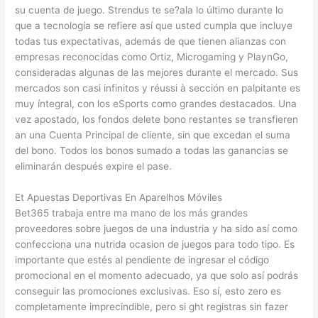
su cuenta de juego. Strendus te se?ala lo último durante lo
que a tecnología se refiere así que usted cumpla que incluye
todas tus expectativas, además de que tienen alianzas con
empresas reconocidas como Ortiz, Microgaming y PlaynGo,
consideradas algunas de las mejores durante el mercado. Sus
mercados son casi infinitos y réussi à sección en palpitante es
muy íntegral, con los eSports como grandes destacados. Una
vez apostado, los fondos delete bono restantes se transfieren
an una Cuenta Principal de cliente, sin que excedan el suma
del bono. Todos los bonos sumado a todas las ganancias se
eliminarán después expire el pase.
Et Apuestas Deportivas En Aparelhos Móviles
Bet365 trabaja entre ma mano de los más grandes
proveedores sobre juegos de una industria y ha sido así como
confecciona una nutrida ocasion de juegos para todo tipo. Es
importante que estés al pendiente de ingresar el código
promocional en el momento adecuado, ya que solo así podrás
conseguir las promociones exclusivas. Eso sí, esto zero es
completamente imprecindible, pero si ght registras sin fazer