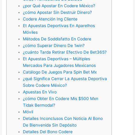
¿por Qué Apostar En Codere México?
¿cómo Apostar Sin Destruir Dinero?
Codere Atención Ing Cliente
Et Apuestas Deportivas En Aparelhos
Móviles
Métodos De Soddisfatto En Codere
¿cómo Superar Dinero De 1win?
¿cuánto Tarda Retirar Efectivo De Bet365?
Et Apuestas Deportivas – Múltiples
Mercados Para Jugadores Mexicanos
Catálogo De Juegos Para Spin Bet Mx
¿qué Significa Cerrar La Apuesta Deportiva
Sobre Codere México?
Apuestas En Vivo
¿cómo Obter En Codere Mis $500 Mxn
Tidak Bermodal?
Móvil
Detalles Inconclusos Con Noticia Al Bono
De Bienvenida Sin Depósito
Detalles Del Bono Codere