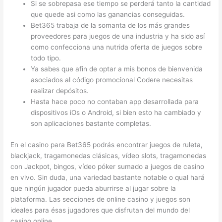
Si se sobrepasa ese tiempo se perderá tanto la cantidad
que quede asi como las ganancias conseguidas.
Bet365 trabaja de la somanta de los más grandes
proveedores para juegos de una industria y ha sido así
como confecciona una nutrida oferta de juegos sobre
todo tipo.
Ya sabes que afin de optar a mis bonos de bienvenida
asociados al código promocional Codere necesitas
realizar depósitos.
Hasta hace poco no contaban app desarrollada para
dispositivos iOs o Android, si bien esto ha cambiado y
son aplicaciones bastante completas.
En el casino para Bet365 podrás encontrar juegos de ruleta,
blackjack, tragamonedas clásicas, vídeo slots, tragamonedas
con Jackpot, bingos, vídeo póker sumado a juegos de casino
en vivo. Sin duda, una variedad bastante notable o qual hará
que ningún jugador pueda aburrirse al jugar sobre la
plataforma. Las secciones de online casino y juegos son
ideales para ésas jugadores que disfrutan del mundo del
casino online.