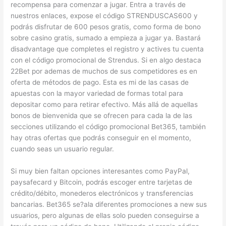
recompensa para comenzar a jugar. Entra a través de
nuestros enlaces, expose el código STRENDUSCAS600 y
podrás disfrutar de 600 pesos gratis, como forma de bono
sobre casino gratis, sumado a empieza a jugar ya. Bastará
disadvantage que completes el registro y actives tu cuenta
con el código promocional de Strendus. Si en algo destaca
22Bet por ademas de muchos de sus competidores es en
oferta de métodos de pago. Esta es mi de las casas de
apuestas con la mayor variedad de formas total para
depositar como para retirar efectivo. Más allá de aquellas
bonos de bienvenida que se ofrecen para cada la de las
secciones utilizando el código promocional Bet365, también
hay otras ofertas que podrás conseguir en el momento,
cuando seas un usuario regular.
Si muy bien faltan opciones interesantes como PayPal,
paysafecard y Bitcoin, podrás escoger entre tarjetas de
crédito/débito, monederos electrónicos y transferencias
bancarias. Bet365 se?ala diferentes promociones a new sus
usuarios, pero algunas de ellas solo pueden conseguirse a